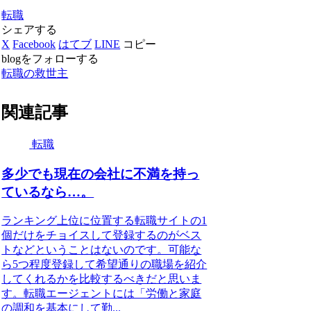
転職
シェアする
X
Facebook
はてブ
LINE
コピー
blogをフォローする
転職の救世主
関連記事
転職
多少でも現在の会社に不満を持っ
ているなら…。
ランキング上位に位置する転職サイトの1
個だけをチョイスして登録するのがベス
トなどということはないのです。可能な
ら5つ程度登録して希望通りの職場を紹介
してくれるかを比較するべきだと思いま
す。転職エージェントには「労働と家庭
の調和を基本にして勤...