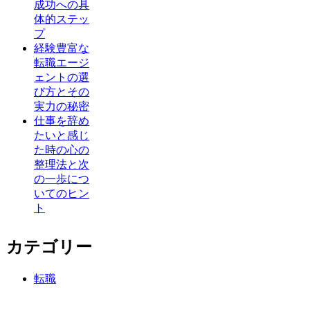
成功への具
体的ステッ
プ
経験豊富な
転職エージ
ェントの選
び方とその
実力の秘密
仕事を辞め
たいと感じ
た時の心の
整理法と次
の一歩につ
いてのヒン
ト
カテゴリー
転職