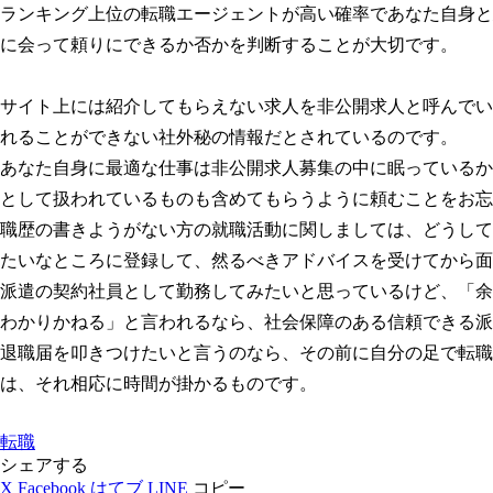
ランキング上位の転職エージェントが高い確率であなた自身と
に会って頼りにできるか否かを判断することが大切です。
サイト上には紹介してもらえない求人を非公開求人と呼んでい
れることができない社外秘の情報だとされているのです。
あなた自身に最適な仕事は非公開求人募集の中に眠っているか
として扱われているものも含めてもらうように頼むことをお忘
職歴の書きようがない方の就職活動に関しましては、どうして
たいなところに登録して、然るべきアドバイスを受けてから面
派遣の契約社員として勤務してみたいと思っているけど、「余
わかりかねる」と言われるなら、社会保障のある信頼できる派
退職届を叩きつけたいと言うのなら、その前に自分の足で転職
は、それ相応に時間が掛かるものです。
転職
シェアする
X
Facebook
はてブ
LINE
コピー