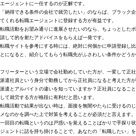
エージェントに一任するのが正解です。
「納得できる条件の会社で就労したい」のならば、ブラック企
てくれる転職エージェントに登録する方が有益です。
転職活動をお望み通りに進展させたいのなら、ちょっとしたポ
請して的を射たアドバイスをもらえば一発です。
転職サイトを参考にする時には、絶対に何個かに申請登録し比
とになると、紹介してもらう転職先がふさわしい条件かどうか
フリーターという立場で会社勤めしていた方が、一変して正社
派遣社員という身分で勤務してから正社員になると考えた方が
派遣とアルバイトの違いを知っていますか？正社員になること
して就労する方が格段に有利だと思います。
転職活動で結果が出ない時は、面接を無闇やたらに受けるのじ
メなのかを調べた上で対策を考えることが必須だと言えます。
一回目の転職というのは戸惑いを覚えることばかりで手探り状
ジェントに話を持ち掛けることで、あなたの「転職したい」を