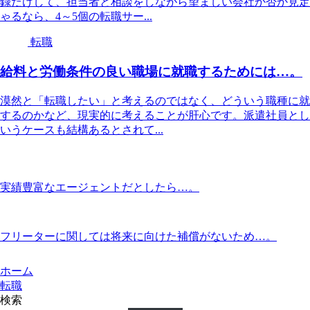
録だけして、担当者と相談をしながら望ましい会社か否か見定
ゃるなら、4～5個の転職サー...
転職
給料と労働条件の良い職場に就職するためには…。
漠然と「転職したい」と考えるのではなく、どういう職種に就
するのかなど、現実的に考えることが肝心です。派遣社員とし
いうケースも結構あるとされて...
実績豊富なエージェントだとしたら…。
フリーターに関しては将来に向けた補償がないため…。
ホーム
転職
検索