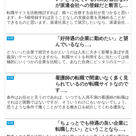
が派遣会社への登録だと断言しま
す…。
転職サイトを比較検討すれば、個々に合致する会社が見つかると思い
ます。4～5個登録すれば言うことなしの支援企業を見極めることが
できるものと思います。派遣社員として就労したいなら、派遣会社に
登録した方が賢明だと思います。各々得意としている分野が...
「好待遇の企業に勤めたい」と望
転職
んでいるなら…。
どういった企業で就労するかというのは人生に大きく影響を及ぼす意
義深いテーマになりますから、転職サイトを利用するに当たっては積
極的にいくつかの企業を比較して、あなた自身にピッタリのエージェ
ントを見つけましょう。フリーターと呼ばれている人はこれ...
看護師の転職で間違いなく多く見
転職
られているのが転職サイトなので
す…。
条件はお任せと言うのであれば、いつでも人員不測の看護師の転職は
それほど困難ではないですが、そういうわけにもいかないでしょう。
思うような条件で働くことができる働き口を紹介してくれる優良なエ
ージェントに任せることが大切です。派遣の形で働きたいと...
「ちょっとでも待遇の良い企業に
転職
転職したい」ということなら…。