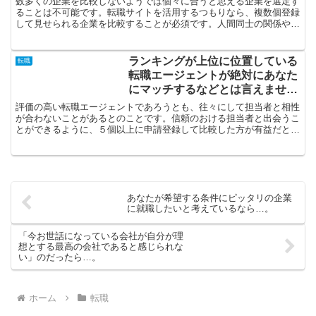
数多くの企業を比較しないようでは個々に合うと思える企業を選定す
ることは不可能です。転職サイトを活用するつもりなら、複数個登録
して見せられる企業を比較することが必須です。人間同士の関係や労
働条件などに困っているなら、転職する精神力が消えてなく...
ランキングが上位に位置している
転職
転職エージェントが絶対にあなた
にマッチするなどとは言えませ
ん…。
評価の高い転職エージェントであろうとも、往々にして担当者と相性
が合わないことがあるとのことです。信頼のおける担当者と出会うこ
とができるように、５個以上に申請登録して比較した方が有益だと考
えます。あなたにちょうどいい仕事は非公開求人募集の中に...
あなたが希望する条件にピッタリの企業
に就職したいと考えているなら…。
「今お世話になっている会社が自分が理
想とする最高の会社であると感じられな
い」のだったら…。
ホーム
転職