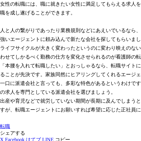
女性の転職には、職に就きたい女性に満足してもらえる求人を
職を成し遂げることができます。
人と人の繋がりであったり業務規則などにあえいでいるなら、
強いエージェントに頼み込んで新たな会社を探してもらいまし
ライフサイクルが大きく変わったというのに変わり映えのない
わせてしかるべく勤務の仕方を変化させられるのが看護師の転
「本腰を入れて転職したい」とおっしゃるなら、転職サイトに
ることが先決です。家族同然にヒアリングしてくれるエージェ
一口に派遣会社と言っても、多彩な特色があるというわけです
の求人を専門としている派遣会社を選びましょう。
出産や育児などで就労していない期間が長期に及んでしまうと
すが、転職エージェントにお願いすれば希望に応じた正社員に
転職
シェアする
X
Facebook
はてブ
LINE
コピー