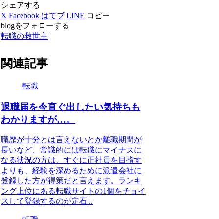
シェアする
X
Facebook
はてブ
LINE
コピー
blogをフォローする
転職の救世主
関連記事
転職
退職届を今直ぐ出したい気持ちも
わかりますが…。
職歴が十分とは言えないとか離職期間が
長いなど、常識的には転職にマイナスに
なる状況の方は、すぐに正社員を目指す
よりも、経験を深めるために派遣会社に
登録した方が得策だと言えます。ランキ
ング上位にある転職サイトの1個をチョイ
スして登録するのが定石...