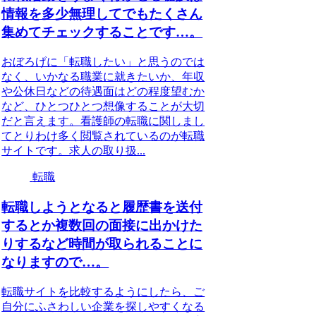
情報を多少無理してでもたくさん
集めてチェックすることです…。
おぼろげに「転職したい」と思うのでは
なく、いかなる職業に就きたいか、年収
や公休日などの待遇面はどの程度望むか
など、ひとつひとつ想像することが大切
だと言えます。看護師の転職に関しまし
てとりわけ多く閲覧されているのが転職
サイトです。求人の取り扱...
転職
転職しようとなると履歴書を送付
するとか複数回の面接に出かけた
りするなど時間が取られることに
なりますので…。
転職サイトを比較するようにしたら、ご
自分にふさわしい企業を探しやすくなる