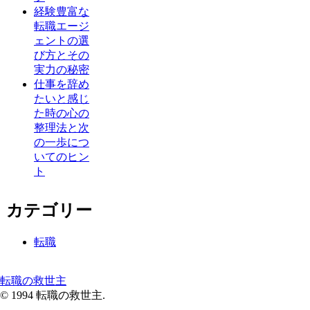
経験豊富な
転職エージ
ェントの選
び方とその
実力の秘密
仕事を辞め
たいと感じ
た時の心の
整理法と次
の一歩につ
いてのヒン
ト
カテゴリー
転職
転職の救世主
© 1994 転職の救世主.