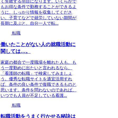
く失敗する羽目になります。いくらかで
もお得な条件で勤務することができるよ
うに、しっかり情報を収集してくださ
い。子育てなどで就労していない期間が
長期に及ぶと、自分一人で転...
転職
働いたことがない人の就職活動に
関しては…。
家庭の都合で一度職場を離れた人も、も
う一度勤めに出たいと言われるなら、
「看護師の転職」で検索してみましょ
う。優秀な転職サイトを適宜活用すれ
ば、条件の良い条件で復職できるものと
思います。条件を問わないのであれば、
いつでも人員が不足している看護...
転職
転職活動をうまく行かせる秘訣は