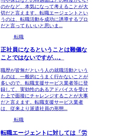
与や休日などの待遇面はどの程度がいい
のかなど、本気になって考えることが大
切だと言えます。転職エージェントとい
うのは、転職活動を成功に誘導するプロ
だと言ってもいいと思いま...
転職
正社員になるということは難儀な
ことではないですが…。
職歴が皆無だという人の就職活動という
ものは、一般的にうまく行かないことが
多いので、転職支援サービス業者等に登
録して、実効性のあるアドバイスを受け
た上で面接にチャレンジすることが大事
だと言えます。転職支援サービス業者
は、従来より派遣社員の形態...
転職
転職エージェントに対しては「労