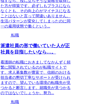
指すなら、役に立ちそうな資格を取得し
た方が得策です。必ずしもプラスになら
なくとも、その向上心がマイナスになる
ことはないと言って間違いありません。
生活パターンが変化してしまったのに同
一の雇用状態で働くという...
転職
派遣社員の形で働いていた人が正
社員を目指したいなら…。
看護師の転職におきましてなかんずく頻
繁に閲覧されているのが転職サイトで
す。求人募集数が豊富で、信頼のおける
担当者の懇切丁寧なサポートが受けられ
ますので、望んでいる環境の転職先が見
つかると断言します。就職先が見つかる
のではないでしょうか。努力...
転職