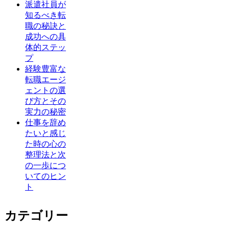
派遣社員が
知るべき転
職の秘訣と
成功への具
体的ステッ
プ
経験豊富な
転職エージ
ェントの選
び方とその
実力の秘密
仕事を辞め
たいと感じ
た時の心の
整理法と次
の一歩につ
いてのヒン
ト
カテゴリー