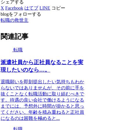
シェアする
X
Facebook
はてブ
LINE
コピー
blogをフォローする
転職の救世主
関連記事
転職
派遣社員から正社員なることを実
現したいのなら…。
退職願いを即刻提出したい気持ちもわか
らないではありませんが、その前に手を
抜くことなく転職活動に取り組むべきで
す。待遇の良い会社で働けるようになる
までには、予想外に時間が掛かると思っ
てください。年齢を積み重ねると正社員
になるのは困難を極めると...
転職