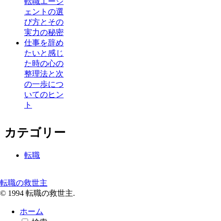
転職エージ
ェントの選
び方とその
実力の秘密
仕事を辞め
たいと感じ
た時の心の
整理法と次
の一歩につ
いてのヒン
ト
カテゴリー
転職
転職の救世主
© 1994 転職の救世主.
ホーム