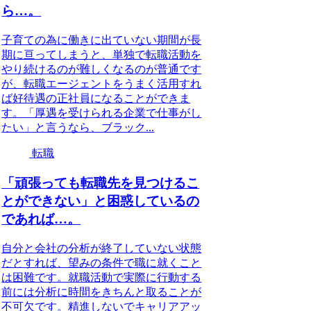
ら…。
子育ての為に働きに出ていない期間が長
期に亘ってしまうと、単独で転職活動を
やり続けるのが難しくなるのが普通です
が、転職エージェントをうまく活用すれ
ば好待遇の正社員になることができま
す。「厚遇を受けられる企業で仕事がし
たい」と言うなら、ブラック...
転職
「頑張っても転職先を見つけるこ
とができない」と困惑しているの
であれば…。
自分と会社の分析が終了していない状態
だとすれば、望みの条件で職に就くこと
は困難です。就職活動で実際に行動する
前には分析に時間をきちんと取ることが
不可欠です。精進しないでキャリアアッ