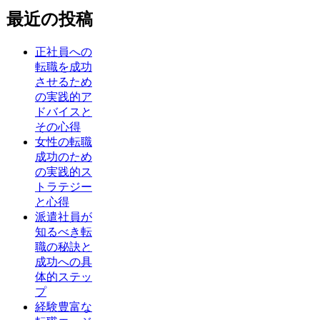
最近の投稿
正社員への
転職を成功
させるため
の実践的ア
ドバイスと
その心得
女性の転職
成功のため
の実践的ス
トラテジー
と心得
派遣社員が
知るべき転
職の秘訣と
成功への具
体的ステッ
プ
経験豊富な