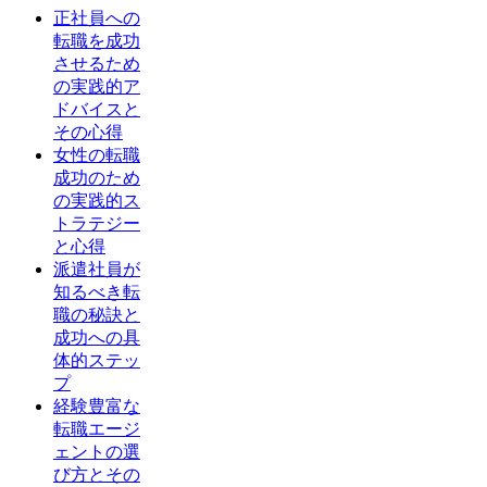
正社員への
転職を成功
させるため
の実践的ア
ドバイスと
その心得
女性の転職
成功のため
の実践的ス
トラテジー
と心得
派遣社員が
知るべき転
職の秘訣と
成功への具
体的ステッ
プ
経験豊富な
転職エージ
ェントの選
び方とその