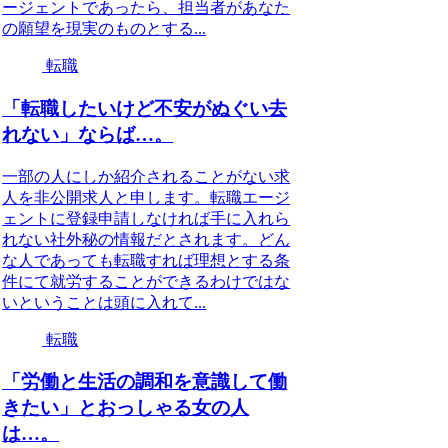
ージェントであったら、担当者があなた
の願望を現実のものとする...
転職
「転職したいけど不安がぬぐい去
れない」ならば…。
一部の人にしか紹介されることがない求
人を非公開求人と申します。転職エージ
ェントに登録申請しなければ手に入れら
れない社外秘の情報だとされます。どん
な人であっても転職すれば理想とする条
件にて就労することができるわけではな
いということは頭に入れて...
転職
「労働と生活の調和を意識して働
きたい」とおっしゃる女の人
は…。