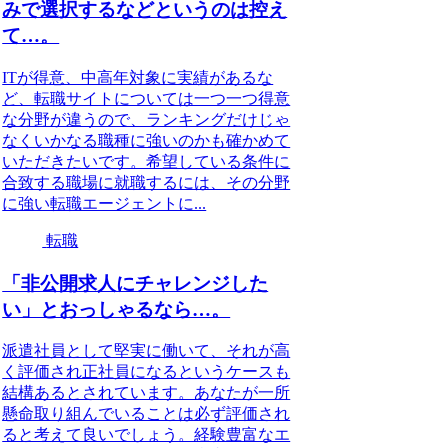
みで選択するなどというのは控え
て…。
ITが得意、中高年対象に実績があるな
ど、転職サイトについては一つ一つ得意
な分野が違うので、ランキングだけじゃ
なくいかなる職種に強いのかも確かめて
いただきたいです。希望している条件に
合致する職場に就職するには、その分野
に強い転職エージェントに...
転職
「非公開求人にチャレンジした
い」とおっしゃるなら…。
派遣社員として堅実に働いて、それが高
く評価され正社員になるというケースも
結構あるとされています。あなたが一所
懸命取り組んでいることは必ず評価され
ると考えて良いでしょう。経験豊富なエ