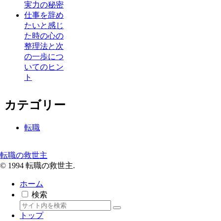
実力の秘密
仕事を辞め
たいと感じ
た時の心の
整理法と次
の一歩につ
いてのヒン
ト
カテゴリー
転職
転職の救世主
© 1994 転職の救世主.
ホーム
検索
トップ