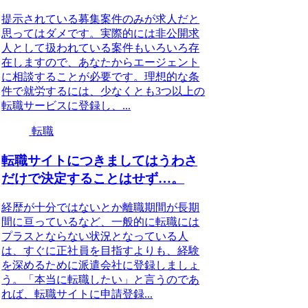
提示されている募集案件のみが求人だと
思ってはダメです。実際的には非公開求
人として扱われている案件もいろいろ存
在しますので、あなたからエージェント
に相談することが必要です。理想的な条
件で就労するには、少なくとも3つ以上の
転職サービスに登録し、...
転職
転職サイトにつきましてはうわさ
だけで決定することはせず…。
経歴が十分ではないとか離職期間が長期
間に亘っているなど、一般的に転職には
プラスとならない状況となっている人
は、すぐに正社員を目指すよりも、経験
を深めるために派遣会社に登録しましょ
う。「本当に転職したい」と言うのであ
れば、転職サイトに申請登録...