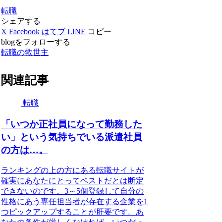
転職
シェアする
X
Facebook
はてブ
LINE
コピー
blogをフォローする
転職の救世主
関連記事
転職
「いつか正社員になって勤務した
い」という気持ちでいる派遣社員
の方は…。
ランキングの上の方にある転職サイトが
確実にあなたにとってベストだとは断定
できないのです。3～5個登録して自分の
性格にあう専任担当者が存在する企業を1
つピックアップすることが肝要です。あ