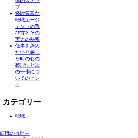
体的ステッ
プ
経験豊富な
転職エージ
ェントの選
び方とその
実力の秘密
仕事を辞め
たいと感じ
た時の心の
整理法と次
の一歩につ
いてのヒン
ト
カテゴリー
転職
転職の救世主