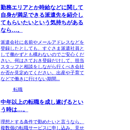
勤務エリアとか時給などに関して
自身が満足できる派遣先を紹介し
てもらいたいという気持ちがある
なら…。
派遣会社に名前やメールアドレスなどを
登録したとしても、すぐさま派遣社員と
して働かずとも構わないのでご安心くだ
さい。何はさておき登録だけして、担当
スタッフと相談をしながら行くべき会社
か否か見定めてください。出産や子育て
などで働きに行けない期間...
転職
中年以上の転職を成し遂げるとい
う時は…。
理想とする条件で勤めたいと言うなら、
複数個の転職サービスに申し込み、見せ