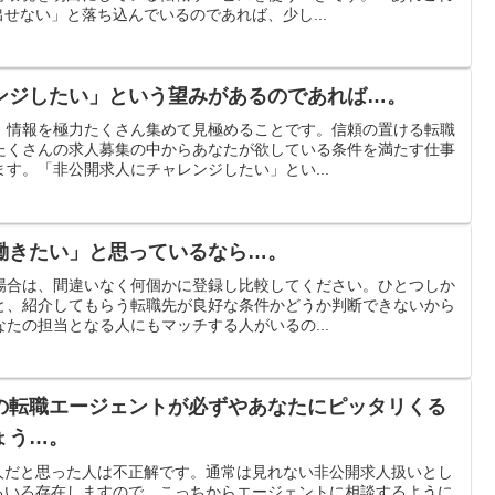
せない」と落ち込んでいるのであれば、少し...
ンジしたい」という望みがあるのであれば…。
、情報を極力たくさん集めて見極めることです。信頼の置ける転職
たくさんの求人募集の中からあなたが欲している条件を満たす仕事
す。「非公開求人にチャレンジしたい」とい...
働きたい」と思っているなら…。
場合は、間違いなく何個かに登録し比較してください。ひとつしか
と、紹介してもらう転職先が良好な条件かどうか判断できないから
たの担当となる人にもマッチする人がいるの...
の転職エージェントが必ずやあなたにピッタリくる
ょう…。
人だと思った人は不正解です。通常は見れない非公開求人扱いとし
ろいろ存在しますので、こっちからエージェントに相談するように