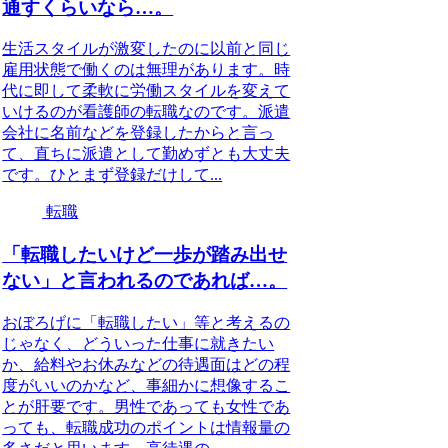
通すくらいなら…。
生活スタイルが激変したのに以前と同じ
雇用状態で働くのは無理があります。時
代に即して柔軟に労働スタイルを変えて
いけるのが看護師の転職なのです。派遣
会社に名前などを登録したからと言っ
て、直ちに派遣として勤めずとも大丈夫
です。ひとまず登録だけして...
転職
「転職したいけど一歩が踏み出せ
ない」と言われるのであれば…。
おぼろげに「転職したい」等と考えるの
じゃなく、どういった仕事に就きたい
か、給料やお休みなどの待遇面はどの程
度がいいのかなど、事細かに想像するこ
とが肝要です。男性であっても女性であ
っても、転職成功のポイントは情報量の