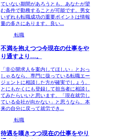
ていない期間があろうとも、あなたが望
む条件で勤務することが可能です。男女
いずれも転職成功の重要ポイントは情報
量の多さにあります。良い...
転職
不満を抱えつつ今現在の仕事をや
り通すより…。
「非公開求人を案内してほしい」とおっ
しゃるなら、専門に扱っている転職エー
ジェントに相談した方が確実でしょう。
とにもかくにも登録して担当者に相談し
てみたらいいと思います。「現在就労し
ている会社が向かない」と思うなら、本
来の自分に戻って就労でき...
転職
待遇を嘆きつつ現在の仕事をやり