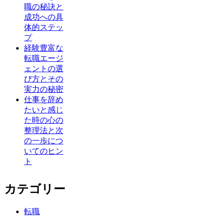
職の秘訣と
成功への具
体的ステッ
プ
経験豊富な
転職エージ
ェントの選
び方とその
実力の秘密
仕事を辞め
たいと感じ
た時の心の
整理法と次
の一歩につ
いてのヒン
ト
カテゴリー
転職