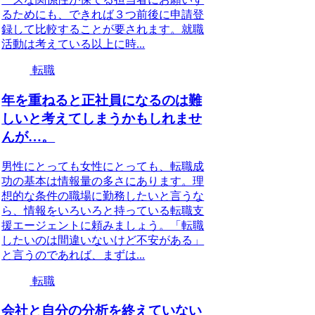
るためにも、できれば３つ前後に申請登
録して比較することが要されます。就職
活動は考えている以上に時...
転職
年を重ねると正社員になるのは難
しいと考えてしまうかもしれませ
んが…。
男性にとっても女性にとっても、転職成
功の基本は情報量の多さにあります。理
想的な条件の職場に勤務したいと言うな
ら、情報をいろいろと持っている転職支
援エージェントに頼みましょう。「転職
したいのは間違いないけど不安がある」
と言うのであれば、まずは...
転職
会社と自分の分析を終えていない