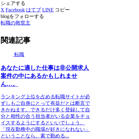
シェアする
X
Facebook
はてブ
LINE
コピー
blogをフォローする
転職の救世主
関連記事
転職
あなたに適した仕事は非公開求人
案件の中にあるかもしれませ
ん…。
ランキング上位を占める転職サイトが必
ずしもご自身にとって有益だとは断言で
きかねます。できるだけ多く登録して自
分と相性の合う担当者がいる企業をチョ
イスするようにするといいでしょう。
「現在勤務中の職場が好きになれない」
ということなら、素で勤める...