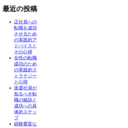
最近の投稿
正社員への
転職を成功
させるため
の実践的ア
ドバイスと
その心得
女性の転職
成功のため
の実践的ス
トラテジー
と心得
派遣社員が
知るべき転
職の秘訣と
成功への具
体的ステッ
プ
経験豊富な