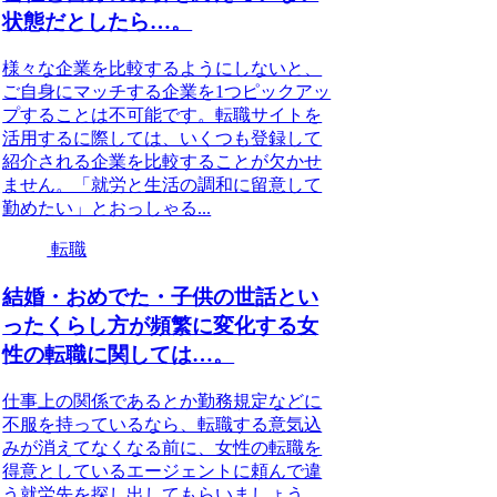
状態だとしたら…。
様々な企業を比較するようにしないと、
ご自身にマッチする企業を1つピックアッ
プすることは不可能です。転職サイトを
活用するに際しては、いくつも登録して
紹介される企業を比較することが欠かせ
ません。「就労と生活の調和に留意して
勤めたい」とおっしゃる...
転職
結婚・おめでた・子供の世話とい
ったくらし方が頻繁に変化する女
性の転職に関しては…。
仕事上の関係であるとか勤務規定などに
不服を持っているなら、転職する意気込
みが消えてなくなる前に、女性の転職を
得意としているエージェントに頼んで違
う就労先を探し出してもらいましょう。