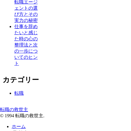
転職エージ
ェントの選
び方とその
実力の秘密
仕事を辞め
たいと感じ
た時の心の
整理法と次
の一歩につ
いてのヒン
ト
カテゴリー
転職
転職の救世主
© 1994 転職の救世主.
ホーム