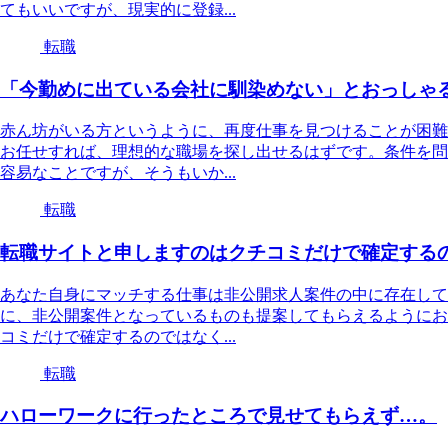
てもいいですが、現実的に登録...
転職
「今勤めに出ている会社に馴染めない」とおっしゃ
赤ん坊がいる方というように、再度仕事を見つけることが困難
お任せすれば、理想的な職場を探し出せるはずです。条件を問
容易なことですが、そうもいか...
転職
転職サイトと申しますのはクチコミだけで確定する
あなた自身にマッチする仕事は非公開求人案件の中に存在して
に、非公開案件となっているものも提案してもらえるようにお
コミだけで確定するのではなく...
転職
ハローワークに行ったところで見せてもらえず…。