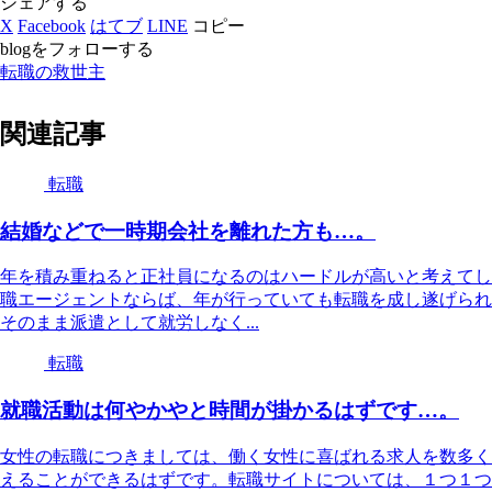
シェアする
X
Facebook
はてブ
LINE
コピー
blogをフォローする
転職の救世主
関連記事
転職
結婚などで一時期会社を離れた方も…。
年を積み重ねると正社員になるのはハードルが高いと考えてし
職エージェントならば、年が行っていても転職を成し遂げられ
そのまま派遣として就労しなく...
転職
就職活動は何やかやと時間が掛かるはずです…。
女性の転職につきましては、働く女性に喜ばれる求人を数多く
えることができるはずです。転職サイトについては、１つ１つ