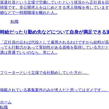
派遣社員という立場で労働していたという状況から正社員を目
得策です。非公開求人をはじめとする求人情報を有しています
婚などで一時期職場を離れた人...
転職
時給だったり勤め先などについて自身が満足できる
「正社員の云わば代役として雇用されるわけですから給料が高
っても行動力があって実効性がある資格を取得している方だと
遇は普通でいいのなら、常に人...
フリーターという立場で会社勤めしていた方が…。
掲載されている募集案件のみが求人だと思ってはダメです…。
ホーム
転職