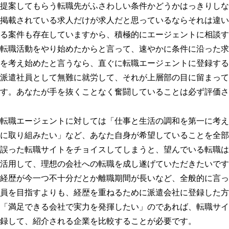
提案してもらう転職先がふさわしい条件かどうかはっきりしな
掲載されている求人だけが求人だと思っているならそれは違い
る案件も存在していますから、積極的にエージェントに相談す
転職活動をやり始めたからと言って、速やかに条件に沿った求
を考え始めたと言うなら、直ぐに転職エージェントに登録する
派遣社員として無難に就労して、それが上層部の目に留まって
す。あなたが手を抜くことなく奮闘していることは必ず評価さ
転職エージェントに対しては「仕事と生活の調和を第一に考え
に取り組みたい」など、あなた自身が希望していることを全部
誤った転職サイトをチョイスしてしまうと、望んでいる転職は
活用して、理想の会社への転職を成し遂げていただきたいです
経歴が今一つ不十分だとか離職期間が長いなど、全般的に言っ
員を目指すよりも、経歴を重ねるために派遣会社に登録した方
「満足できる会社で実力を発揮したい」のであれば、転職サイ
録して、紹介される企業を比較することが必要です。