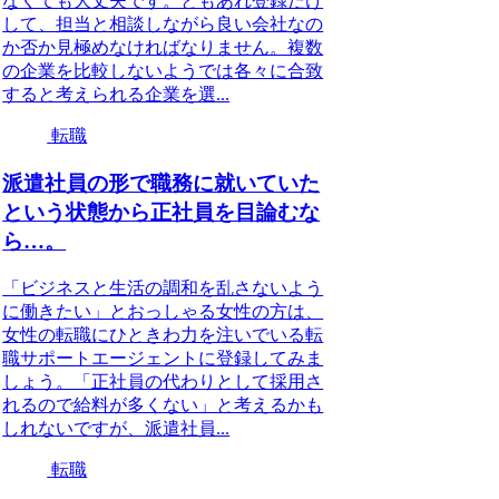
なくても大丈夫です。ともあれ登録だけ
して、担当と相談しながら良い会社なの
か否か見極めなければなりません。複数
の企業を比較しないようでは各々に合致
すると考えられる企業を選...
転職
派遣社員の形で職務に就いていた
という状態から正社員を目論むな
ら…。
「ビジネスと生活の調和を乱さないよう
に働きたい」とおっしゃる女性の方は、
女性の転職にひときわ力を注いでいる転
職サポートエージェントに登録してみま
しょう。「正社員の代わりとして採用さ
れるので給料が多くない」と考えるかも
しれないですが、派遣社員...
転職