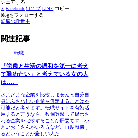
シェアする
X
Facebook
はてブ
LINE
コピー
blogをフォローする
転職の救世主
関連記事
転職
「労働と生活の調和を第一に考え
て勤めたい」と考えている女の人
は…。
さまざまな企業を比較しませんと自分自
身にふさわしい企業を選定することは不
可能だと考えます。転職サイトを有効活
用すると言うなら、数個登録して提示さ
れる企業を比較することが肝要です。小
さいお子さんがいる方など、再度就職す
るということが厳しい人だ...