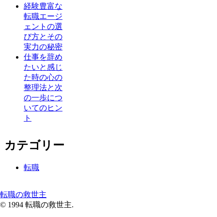
経験豊富な
転職エージ
ェントの選
び方とその
実力の秘密
仕事を辞め
たいと感じ
た時の心の
整理法と次
の一歩につ
いてのヒン
ト
カテゴリー
転職
転職の救世主
© 1994 転職の救世主.