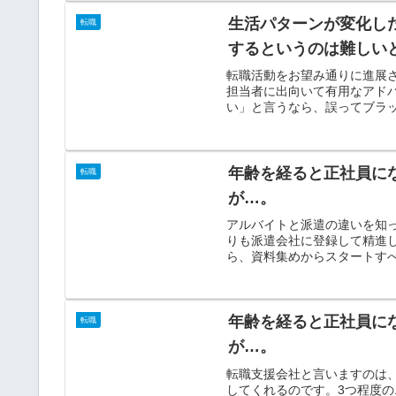
生活パターンが変化し
転職
するというのは難しい
転職活動をお望み通りに進展
担当者に出向いて有用なアド
い」と言うなら、誤ってブラッ
年齢を経ると正社員に
転職
が…。
アルバイトと派遣の違いを知
りも派遣会社に登録して精進
ら、資料集めからスタートすべ
年齢を経ると正社員に
転職
が…。
転職支援会社と言いますのは
してくれるのです。3つ程度