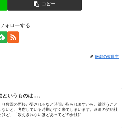
コピー
gをフォローする
転職の救世主
動というものは…。
たり数回の面接が要されるなど時間が取られますから、躊躇うこと
しないと、考慮している時期がすぐ来てしまいます。派遣の契約社
けど、「数えきれないほどあってどの会社に...