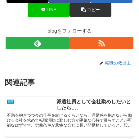
LINE
コピー
blogをフォローする
転職の救世主
関連記事
派遣社員として会社勤めしたいと
転職
したら…。
不満を抱きつつ今の仕事を続けるくらいなら、満足感を抱きながら働
ける会社を求めて転職活動に勤しむ方が陽気な心持で暮らすことが可
能なはずです。労働条件が悲惨な会社に長い間勤務していると、段々
と疲労が溜まり思考力が落ちてしまいます。早期に転職した...