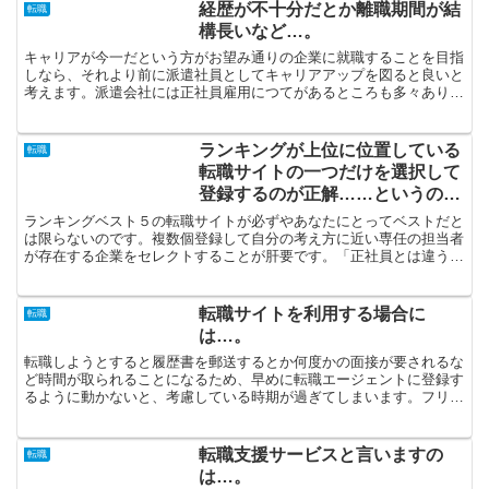
経歴が不十分だとか離職期間が結
転職
構長いなど…。
キャリアが今一だという方がお望み通りの企業に就職することを目指
しなら、それより前に派遣社員としてキャリアアップを図ると良いと
考えます。派遣会社には正社員雇用につてがあるところも多々ありま
す。「就労と家庭の調和を重視して働きたい」と思っている...
ランキングが上位に位置している
転職
転職サイトの一つだけを選択して
登録するのが正解……というのは
誤りです…。
ランキングベスト５の転職サイトが必ずやあなたにとってベストだと
は限らないのです。複数個登録して自分の考え方に近い専任の担当者
が存在する企業をセレクトすることが肝要です。「正社員とは違う身
分で採用されるので給与が低い」という感覚があるかもしれ...
転職サイトを利用する場合に
転職
は…。
転職しようとすると履歴書を郵送するとか何度かの面接が要されるな
ど時間が取られることになるため、早めに転職エージェントに登録す
るように動かないと、考慮している時期が過ぎてしまいます。フリー
ターという身分で会社勤めしていた方が、苦労することもな...
転職支援サービスと言いますの
転職
は…。