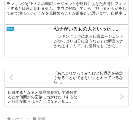
ランキングが上の方の転職エージェントが絶対にあなた自身にフィッ
トするとは言い切れません。本当に登録してから、担当者と会話をし
てみて頼れるかどうかを見極めることが肝要だと思います。自動車関
連が得意、中高年に強いなど、転職サイトについては一つ一...
幼子がいる女の人といった…。
転職
ランキング上位にある転職エージェント
がやっぱり自分に合うなどとは断言でき
かねます。リアルに登録をしてから、担
当者と顔を合わせて頼れるかどうかをジ
ャッジすることが何より大切です。「待
遇の良い会社で自分の力を発揮したい」
と思うのであれば、転職サ...
「あれこれやってみたけど転職先を確定
させることができない」と困っているな
ら…。
転職するとなると履歴書を書いて送付す
るとか何回かの面接に出かけたりするな
ど時間が取られることになるため…。
ホーム
転職