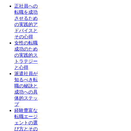
正社員への
転職を成功
させるため
の実践的ア
ドバイスと
その心得
女性の転職
成功のため
の実践的ス
トラテジー
と心得
派遣社員が
知るべき転
職の秘訣と
成功への具
体的ステッ
プ
経験豊富な
転職エージ
ェントの選
び方とその