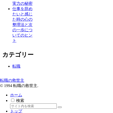
実力の秘密
仕事を辞め
たいと感じ
た時の心の
整理法と次
の一歩につ
いてのヒン
ト
カテゴリー
転職
転職の救世主
© 1994 転職の救世主.
ホーム
検索
トップ