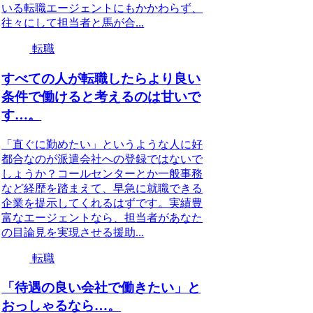
いる転職エージェントにもかかわらず、
往々にして担当者と馬が合...
転職
すべての人が転職したらより良い
条件で働けると考えるのは甘いで
す…。
「直ぐに勤めたい」というような人に好
都合なのが派遣会社への登録ではないで
しょうか？コールセンターとか一般事務
など経歴を踏まえて、早急に就職できる
企業を提示してくれるはずです。実績豊
富なエージェントなら、担当者があなた
の目論見を実現させる援助...
転職
「待遇の良い会社で働きたい」と
おっしゃるなら…。