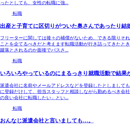
ったとしても、女性の転職に強...
転職
出産と子育てに区切りがついた奥さんであったり結
フリーターに関しては後々の補償がないため、できる限りそれ
ことを企てるべきだと考えます転職活動が行き詰ってきたとき
蹴落とされるのか面接でパスさ...
転職
いろいろやっているのにまるっきり就職活動で結果
派遣会社に名前やメールアドレスなどを登録したとしましても
に登録だけして、担当スタッフと相談しながら勤めるべき会社
の良い会社に転職したい」とい...
転職
おんなじ派遣会社と言いましても…。