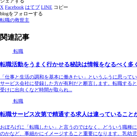
シェアする
X
Facebook
はてブ
LINE
コピー
blogをフォローする
転職の救世主
関連記事
転職
転職活動をうまく行かせる秘訣は情報をなるべく多
「仕事と生活の調和を基本に働きたい」というふうに思ってい
サービス会社に登録した方が有利だと断言します。転職すると
受けに出向くなど時間が取られ...
転職
転職サービス次第で精通する求人は違っていること
おぼろげに「転職したい」と言うのではなく、どういう職種に
のかなど、事細かにイメージすること重要になります。乳幼児