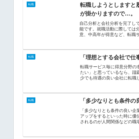
転職しようとしますと
転職
が掛かりますので…。
自己分析と会社分析を完了し
能です。就職活動に際しては
意、中高年が得意など、転職サ
「理想とする会社で仕
転職
転職サービス毎に得意分野の
たい」と思っているなら、躊
少でも待遇の良い会社に転職し
「多少なりとも条件の
転職
「多少なりとも条件の良い企
アップをするといった時に優
されるのが人間関係などの職場