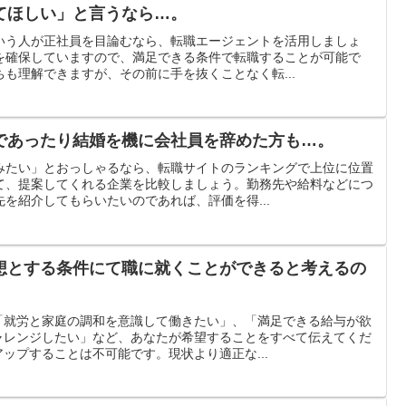
てほしい」と言うなら…。
いう人が正社員を目論むなら、転職エージェントを活用しましょ
を確保していますので、満足できる条件で転職することが可能で
も理解できますが、その前に手を抜くことなく転...
であったり結婚を機に会社員を辞めた方も…。
みたい」とおっしゃるなら、転職サイトのランキングで上位に位置
て、提案してくれる企業を比較しましょう。勤務先や給料などにつ
を紹介してもらいたいのであれば、評価を得...
想とする条件にて職に就くことができると考えるの
「就労と家庭の調和を意識して働きたい」、「満足できる給与が欲
ャレンジしたい」など、あなたが希望することをすべて伝えてくだ
ップすることは不可能です。現状より適正な...