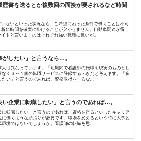
履歴書を送るとか複数回の面接が要されるなど時間
ていないといった状況なら、ご希望に沿った条件で働くことは不可
分析に時間を確実に掛けることが欠かせません。自動車関連が得
イトと言いますのはそれぞれ強い職種に違いが...
事がしたい」と言うなら…。
求人は異なっています。「短期間で看護師の転職を現実のものとし
躇なく３～４個の転職サービスに登録するべきだと考えます。「多
たい」と言うのであれば、資格取得をするな...
良い企業に転職したい」と言うのであれば…。
業に転職したい」と言うのであれば、資格を得るといったキャリア
位に働くような頑張りが必要です。職場を変えるという時に大事と
環境ではないでしょうか。看護師の転職を思...