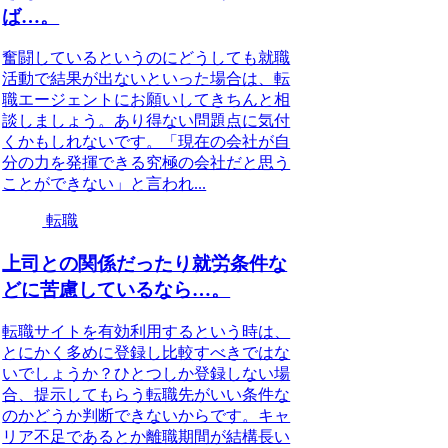
ば…。
奮闘しているというのにどうしても就職
活動で結果が出ないといった場合は、転
職エージェントにお願いしてきちんと相
談しましょう。あり得ない問題点に気付
くかもしれないです。「現在の会社が自
分の力を発揮できる究極の会社だと思う
ことができない」と言われ...
転職
上司との関係だったり就労条件な
どに苦慮しているなら…。
転職サイトを有効利用するという時は、
とにかく多めに登録し比較すべきではな
いでしょうか？ひとつしか登録しない場
合、提示してもらう転職先がいい条件な
のかどうか判断できないからです。キャ
リア不足であるとか離職期間が結構長い