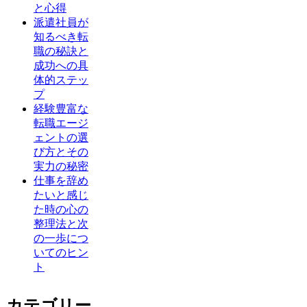
と心得
派遣社員が
知るべき転
職の秘訣と
成功への具
体的ステッ
プ
経験豊富な
転職エージ
ェントの選
び方とその
実力の秘密
仕事を辞め
たいと感じ
た時の心の
整理法と次
の一歩につ
いてのヒン
ト
カテゴリー