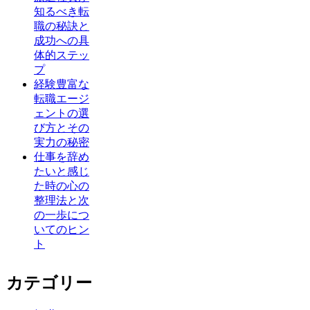
知るべき転
職の秘訣と
成功への具
体的ステッ
プ
経験豊富な
転職エージ
ェントの選
び方とその
実力の秘密
仕事を辞め
たいと感じ
た時の心の
整理法と次
の一歩につ
いてのヒン
ト
カテゴリー