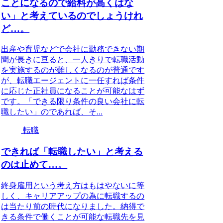
ことになるので給料が高くはな
い」と考えているのでしょうけれ
ど…。
出産や育児などで会社に勤務できない期
間が長きに亘ると、一人きりで転職活動
を実施するのが難しくなるのが普通です
が、転職エージェントに一任すれば条件
に応じた正社員になることが可能なはず
です。「できる限り条件の良い会社に転
職したい」のであれば、そ...
転職
できれば「転職したい」と考える
のは止めて…。
終身雇用という考え方はもはやないに等
しく、キャリアアップの為に転職するの
は当たり前の時代になりました。納得で
きる条件で働くことが可能な転職先を見