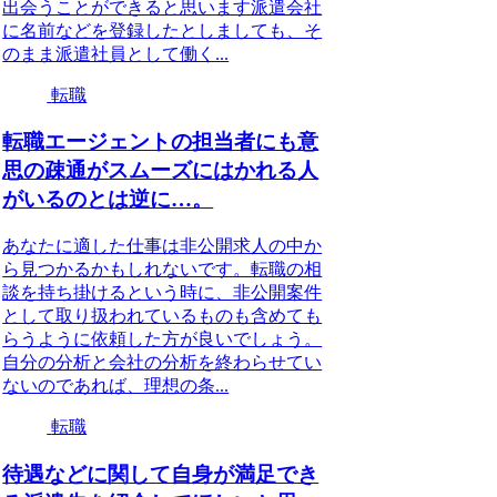
出会うことができると思います派遣会社
に名前などを登録したとしましても、そ
のまま派遣社員として働く...
転職
転職エージェントの担当者にも意
思の疎通がスムーズにはかれる人
がいるのとは逆に…。
あなたに適した仕事は非公開求人の中か
ら見つかるかもしれないです。転職の相
談を持ち掛けるという時に、非公開案件
として取り扱われているものも含めても
らうように依頼した方が良いでしょう。
自分の分析と会社の分析を終わらせてい
ないのであれば、理想の条...
転職
待遇などに関して自身が満足でき