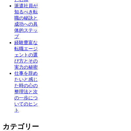
派遣社員が
知るべき転
職の秘訣と
成功への具
体的ステッ
プ
経験豊富な
転職エージ
ェントの選
び方とその
実力の秘密
仕事を辞め
たいと感じ
た時の心の
整理法と次
の一歩につ
いてのヒン
ト
カテゴリー