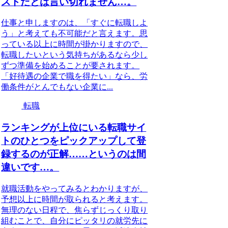
ストだとは言い切れません…。
仕事と申しますのは、「すぐに転職しよ
う」と考えても不可能だと言えます。思
っている以上に時間が掛かりますので、
転職したいという気持ちがあるなら少し
ずつ準備を始めることが要されます。
「好待遇の企業で職を得たい」なら、労
働条件がとんでもない企業に...
転職
ランキングが上位にいる転職サイ
トのひとつをピックアップして登
録するのが正解……というのは間
違いです…。
就職活動をやってみるとわかりますが、
予想以上に時間が取られると考えます。
無理のない日程で、焦らずじっくり取り
組むことで、自分にピッタリの就労先に