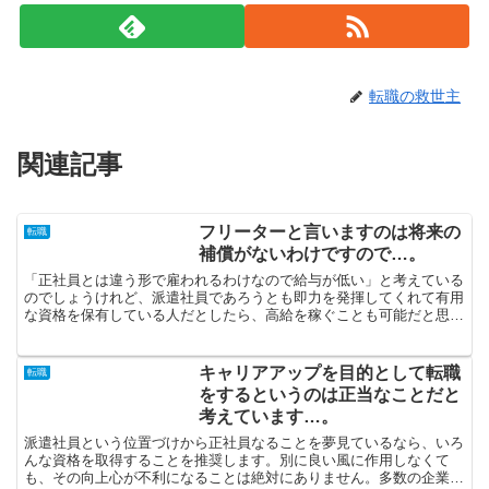
転職の救世主
関連記事
フリーターと言いますのは将来の
転職
補償がないわけですので…。
「正社員とは違う形で雇われるわけなので給与が低い」と考えている
のでしょうけれど、派遣社員であろうとも即力を発揮してくれて有用
な資格を保有している人だとしたら、高給を稼ぐことも可能だと思い
ます。乳幼児の世話も一区切りついて、「また稼ぎたい！」...
キャリアアップを目的として転職
転職
をするというのは正当なことだと
考えています…。
派遣社員という位置づけから正社員なることを夢見ているなら、いろ
んな資格を取得することを推奨します。別に良い風に作用しなくて
も、その向上心が不利になることは絶対にありません。多数の企業を