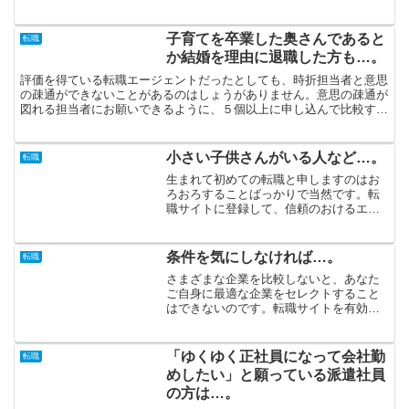
比較するようにしませんと各々に合致すると考えられる企業を...
子育てを卒業した奥さんであると
転職
か結婚を理由に退職した方も…。
評価を得ている転職エージェントだったとしても、時折担当者と意思
の疎通ができないことがあるのはしょうがありません。意思の疎通が
図れる担当者にお願いできるように、５個以上に申し込んで比較すべ
きです。ちょっぴりでも現在勤めている会社に不満を感じて...
小さい子供さんがいる人など…。
転職
生まれて初めての転職と申しますのはお
ろおろすることばっかりで当然です。転
職サイトに登録して、信頼のおけるエー
ジェントに相談することにより、あなた
の「転職したい」を実現しましょう。企
業と自己の分析を終えていないのであれ
条件を気にしなければ…。
転職
ば、希望している条件で勤...
さまざまな企業を比較しないと、あなた
ご自身に最適な企業をセレクトすること
はできないのです。転職サイトを有効利
用するに際しては、いくつも登録して紹
介される企業を比較することが必須で
す。仕事と言いますのは、「すぐに転職
「ゆくゆく正社員になって会社勤
転職
しよう」と望んだとしても実...
めしたい」と願っている派遣社員
の方は…。