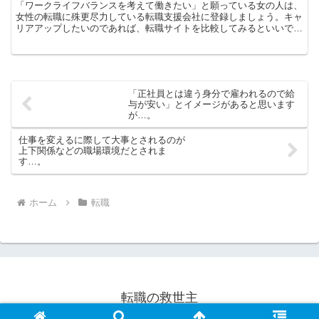
「ワークライフバランスを考えて働きたい」と願っている女の人は、
女性の転職に殊更尽力している転職支援会社に登録しましょう。キャ
リアアップしたいのであれば、転職サイトを比較してみるといいでし
ょう。いろんな支援会社より紹介される企業を比べることで...
「正社員とは違う身分で雇われるので給
与が安い」とイメージがあると思います
が…。
仕事を変えるに際して大事とされるのが
上下関係などの職場環境だとされま
す…。
ホーム
転職
転職の救世主
© 1994 転職の救世主.