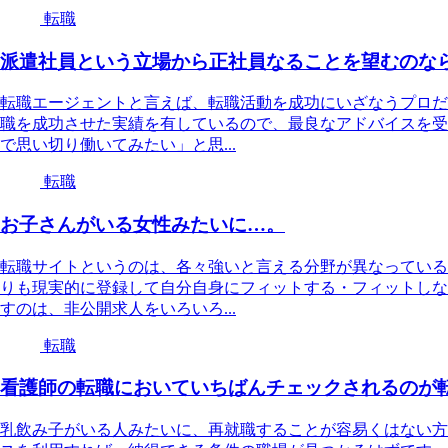
転職
派遣社員という立場から正社員なることを望むのな
転職エージェントと言えば、転職活動を成功にいざなうプロだ
職を成功させた実績を有しているので、最良なアドバイスを受
で思い切り働いてみたい」と思...
転職
お子さんがいる女性みたいに…。
転職サイトというのは、各々強いと言える分野が異なっている
りも現実的に登録して自分自身にフィットする・フィットしな
すのは、非公開求人をいろいろ...
転職
看護師の転職においていちばんチェックされるのが
乳飲み子がいる人みたいに、再就職することが容易くはない方