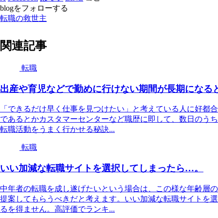
blogをフォローする
転職の救世主
関連記事
転職
出産や育児などで勤めに行けない期間が長期になる
「できるだけ早く仕事を見つけたい」と考えている人に好都合
であるとかカスタマーセンターなど職歴に即して、数日のうち
転職活動をうまく行かせる秘訣...
転職
いい加減な転職サイトを選択してしまったら…。
中年者の転職を成し遂げたいという場合は、この様な年齢層の
提案してもらうべきだと考えます。いい加減な転職サイトを選
るを得ません。高評価でランキ...