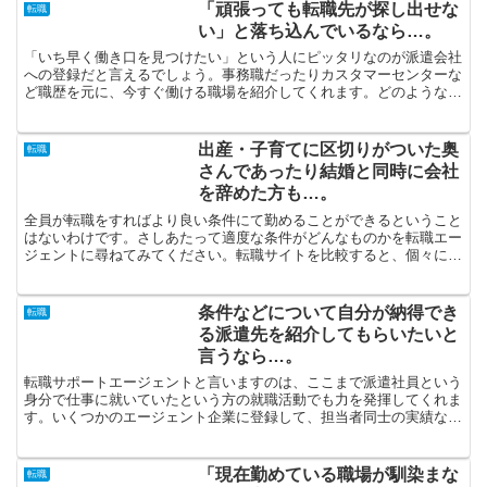
「頑張っても転職先が探し出せな
転職
い」と落ち込んでいるなら…。
「いち早く働き口を見つけたい」という人にピッタリなのが派遣会社
への登録だと言えるでしょう。事務職だったりカスタマーセンターな
ど職歴を元に、今すぐ働ける職場を紹介してくれます。どのような会
社に就職するかというのは、その人の人生を決定付ける意味...
出産・子育てに区切りがついた奥
転職
さんであったり結婚と同時に会社
を辞めた方も…。
全員が転職をすればより良い条件にて勤めることができるということ
はないわけです。さしあたって適度な条件がどんなものかを転職エー
ジェントに尋ねてみてください。転職サイトを比較すると、個々にピ
ッタリな企業が見つかりやすいと思います。３サイト以上登...
条件などについて自分が納得でき
転職
る派遣先を紹介してもらいたいと
言うなら…。
転職サポートエージェントと言いますのは、ここまで派遣社員という
身分で仕事に就いていたという方の就職活動でも力を発揮してくれま
す。いくつかのエージェント企業に登録して、担当者同士の実績など
を比較することをお勧めします。キャリアアップするために...
「現在勤めている職場が馴染まな
転職