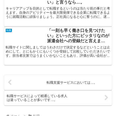
い」と言うなら…。
キャリアアップを目的として転職するというのは当たり前の事だと考
えます。自身のアビリティーを最大限発揮できる企業に転職できるよ
うに就職活動に頑張りましょう。正社員になると心に誓うのに、遅す
ぎるということはないと言えます。いくつになろうとも「何...
「一刻も早く働き口を見つけた
転職
い」といった方にピッタリなのが
派遣会社への登録だと言えま
す…。
転職サイトに関しましてはうわさだけで決定するなどということは止
めにして、とにもかくにもいくつか登録して比較していただきたいで
す。担当者次第ではうまくいかないこともあり、評価が高い会社が最
も良いとは言えないからです。職歴が浅いとか離職期間が短...
転職支援サービスにおいては…。
転職サービスによって精通している求人
は違っていることが多いです…。
ホーム
転職