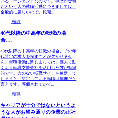
いるエージェントなのです。職歴が皆無
だという人の就職活動につきましては、
全般的に厳しいので、転職...
転職
40代以降の中高年の転職の場
合…。
40代以降の中高年の転職の場合、その年
代限定の求人を探すことが欠かせませ
ん。就職活動に関しましては、個人で動
くより転職支援会社を活用した方が効率
的です。力のない転職サイトを選定して
しまうと、想定している転職は無理だと
言えます。評価されていて...
転職
キャリアが十分ではないというよ
うな人がお望み通りの企業の正社