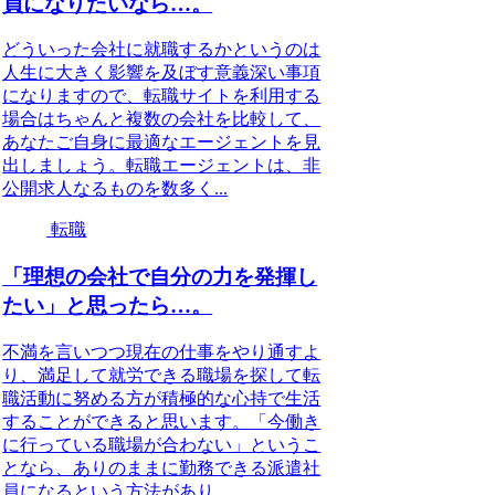
員になりたいなら…。
どういった会社に就職するかというのは
人生に大きく影響を及ぼす意義深い事項
になりますので、転職サイトを利用する
場合はちゃんと複数の会社を比較して、
あなたご自身に最適なエージェントを見
出しましょう。転職エージェントは、非
公開求人なるものを数多く...
転職
「理想の会社で自分の力を発揮し
たい」と思ったら…。
不満を言いつつ現在の仕事をやり通すよ
り、満足して就労できる職場を探して転
職活動に努める方が積極的な心持で生活
することができると思います。「今働き
に行っている職場が合わない」というこ
となら、ありのままに勤務できる派遣社
員になるという方法があり...