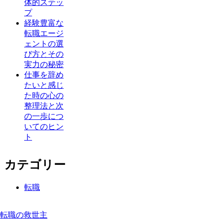
体的ステッ
プ
経験豊富な
転職エージ
ェントの選
び方とその
実力の秘密
仕事を辞め
たいと感じ
た時の心の
整理法と次
の一歩につ
いてのヒン
ト
カテゴリー
転職
転職の救世主