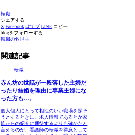
転職
シェアする
X
Facebook
はてブ
LINE
コピー
blogをフォローする
転職の救世主
関連記事
転職
赤ん坊の世話が一段落した主婦だ
ったり結婚を理由に専業主婦にな
った方も…。
個人個人にとって相性のいい職場を探そ
うとするときに、求人情報であるとか家
族からの紹介に期待するよりも確かだと
言えるのが、看護師の転職を得意として