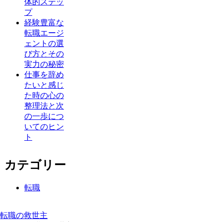
体的ステッ
プ
経験豊富な
転職エージ
ェントの選
び方とその
実力の秘密
仕事を辞め
たいと感じ
た時の心の
整理法と次
の一歩につ
いてのヒン
ト
カテゴリー
転職
転職の救世主