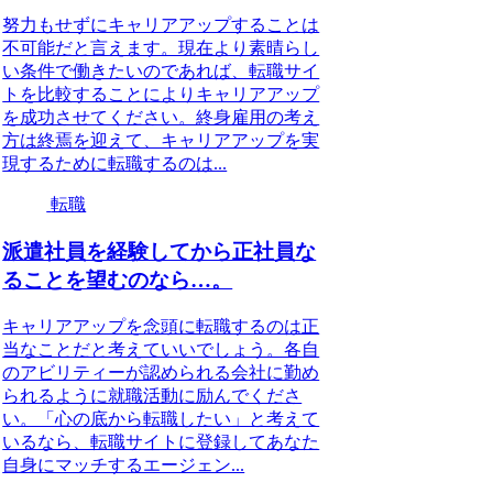
努力もせずにキャリアアップすることは
不可能だと言えます。現在より素晴らし
い条件で働きたいのであれば、転職サイ
トを比較することによりキャリアアップ
を成功させてください。終身雇用の考え
方は終焉を迎えて、キャリアアップを実
現するために転職するのは...
転職
派遣社員を経験してから正社員な
ることを望むのなら…。
キャリアアップを念頭に転職するのは正
当なことだと考えていいでしょう。各自
のアビリティーが認められる会社に勤め
られるように就職活動に励んでくださ
い。「心の底から転職したい」と考えて
いるなら、転職サイトに登録してあなた
自身にマッチするエージェン...