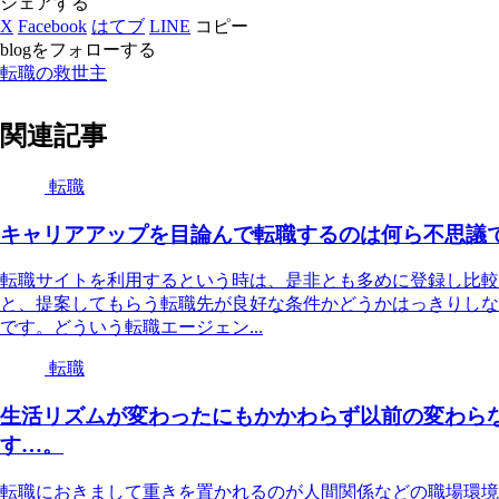
シェアする
X
Facebook
はてブ
LINE
コピー
blogをフォローする
転職の救世主
関連記事
転職
キャリアアップを目論んで転職するのは何ら不思議
転職サイトを利用するという時は、是非とも多めに登録し比較
と、提案してもらう転職先が良好な条件かどうかはっきりしな
です。どういう転職エージェン...
転職
生活リズムが変わったにもかかわらず以前の変わら
す…。
転職におきまして重きを置かれるのが人間関係などの職場環境