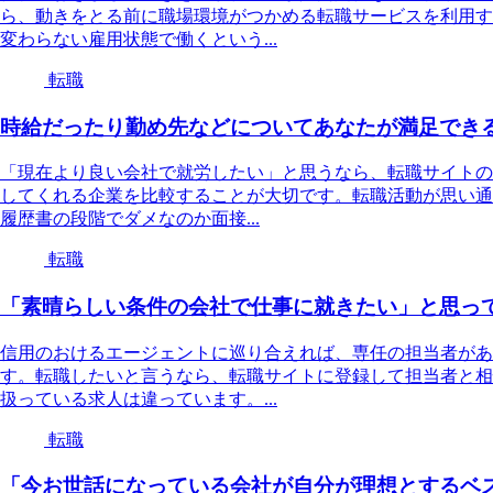
ら、動きをとる前に職場環境がつかめる転職サービスを利用す
変わらない雇用状態で働くという...
転職
時給だったり勤め先などについてあなたが満足でき
「現在より良い会社で就労したい」と思うなら、転職サイトの
してくれる企業を比較することが大切です。転職活動が思い通
履歴書の段階でダメなのか面接...
転職
「素晴らしい条件の会社で仕事に就きたい」と思っ
信用のおけるエージェントに巡り合えれば、専任の担当者があ
す。転職したいと言うなら、転職サイトに登録して担当者と相
扱っている求人は違っています。...
転職
「今お世話になっている会社が自分が理想とするベ