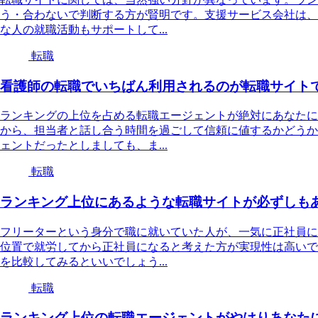
う・合わないで判断する方が賢明です。支援サービス会社は、
な人の就職活動もサポートして...
転職
看護師の転職でいちばん利用されるのが転職サイト
ランキングの上位を占める転職エージェントが絶対にあなたに
から、担当者と話し合う時間を過ごして信頼に値するかどうか
ェントだったとしましても、ま...
転職
ランキング上位にあるような転職サイトが必ずしも
フリーターという身分で職に就いていた人が、一気に正社員に
位置で就労してから正社員になると考えた方が実現性は高いで
を比較してみるといいでしょう...
転職
ランキング上位の転職エージェントがやはりあなた