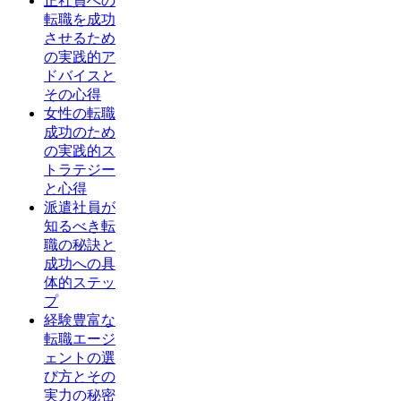
正社員への
転職を成功
させるため
の実践的ア
ドバイスと
その心得
女性の転職
成功のため
の実践的ス
トラテジー
と心得
派遣社員が
知るべき転
職の秘訣と
成功への具
体的ステッ
プ
経験豊富な
転職エージ
ェントの選
び方とその
実力の秘密