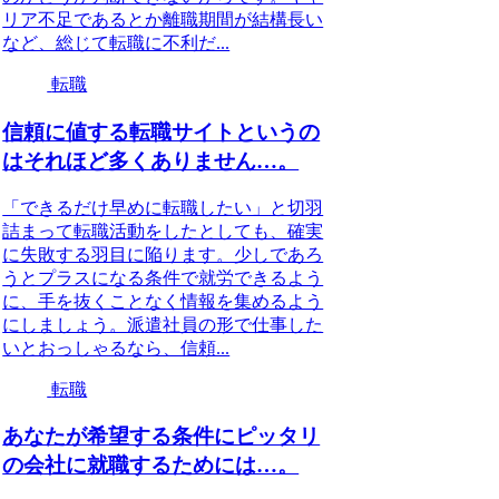
リア不足であるとか離職期間が結構長い
など、総じて転職に不利だ...
転職
信頼に値する転職サイトというの
はそれほど多くありません…。
「できるだけ早めに転職したい」と切羽
詰まって転職活動をしたとしても、確実
に失敗する羽目に陥ります。少しであろ
うとプラスになる条件で就労できるよう
に、手を抜くことなく情報を集めるよう
にしましょう。派遣社員の形で仕事した
いとおっしゃるなら、信頼...
転職
あなたが希望する条件にピッタリ
の会社に就職するためには…。