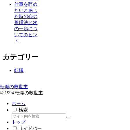
仕事を辞め
たいと感じ
た時の心の
整理法と次
の一歩につ
いてのヒン
ト
カテゴリー
転職
転職の救世主
© 1994 転職の救世主.
ホーム
検索
トップ
サイドバー