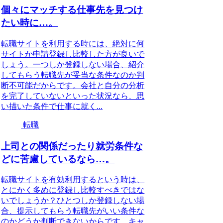
個々にマッチする仕事先を見つけ
たい時に…。
転職サイトを利用する時には、絶対に何
サイトか申請登録し比較した方が良いで
しょう。一つしか登録しない場合、紹介
してもらう転職先が妥当な条件なのか判
断不可能だからです。会社と自分の分析
を完了していないといった状況なら、思
い描いた条件で仕事に就く...
転職
上司との関係だったり就労条件な
どに苦慮しているなら…。
転職サイトを有効利用するという時は、
とにかく多めに登録し比較すべきではな
いでしょうか？ひとつしか登録しない場
合、提示してもらう転職先がいい条件な
のかどうか判断できないからです。キャ