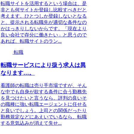
転職サイトを活用するという場合は、是
非とも何サイトか登録し比較すべきだと
考えます。ひとつしか登録しないとなる
と、提示される転職先が適切な条件なの
かはっきりしないからです。「現在より
良い会社で存分に働きたい」と思うので
あれば、転職サイトのラン...
転職
転職サービスにより扱う求人は異
なります…。
看護師の転職は売り手市場ですが、そん
な中でも自身が欲する条件に合う勤務先
を見つけたいと言うなら、評判の良いそ
の職種に強い転職エージェントに任せる
と良いでしょう。上司との関係だったり
勤務規定などにあえいでいるなら、転職
する意気込みが消えて失せ...