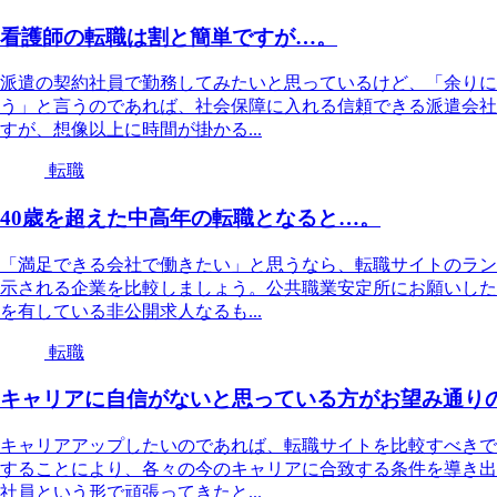
看護師の転職は割と簡単ですが…。
派遣の契約社員で勤務してみたいと思っているけど、「余りに
う」と言うのであれば、社会保障に入れる信頼できる派遣会社
すが、想像以上に時間が掛かる...
転職
40歳を超えた中高年の転職となると…。
「満足できる会社で働きたい」と思うなら、転職サイトのラン
示される企業を比較しましょう。公共職業安定所にお願いした
を有している非公開求人なるも...
転職
キャリアに自信がないと思っている方がお望み通り
キャリアアップしたいのであれば、転職サイトを比較すべきで
することにより、各々の今のキャリアに合致する条件を導き出
社員という形で頑張ってきたと...