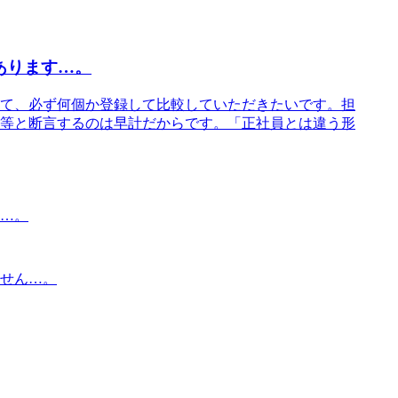
あります…。
て、必ず何個か登録して比較していただきたいです。担
等と断言するのは早計だからです。「正社員とは違う形
…。
せん…。