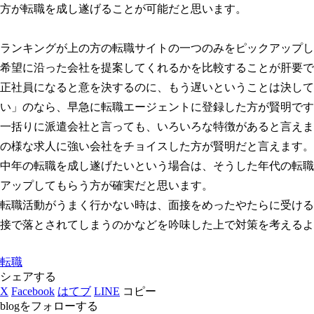
方が転職を成し遂げることが可能だと思います。
ランキングが上の方の転職サイトの一つのみをピックアップし
希望に沿った会社を提案してくれるかを比較することが肝要で
正社員になると意を決するのに、もう遅いということは決して
い」のなら、早急に転職エージェントに登録した方が賢明です
一括りに派遣会社と言っても、いろいろな特徴があると言えま
の様な求人に強い会社をチョイスした方が賢明だと言えます。
中年の転職を成し遂げたいという場合は、そうした年代の転職
アップしてもらう方が確実だと思います。
転職活動がうまく行かない時は、面接をめったやたらに受ける
接で落とされてしまうのかなどを吟味した上で対策を考えるよ
転職
シェアする
X
Facebook
はてブ
LINE
コピー
blogをフォローする