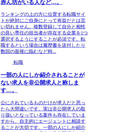
赤ん坊がいる人など…。
ランキングの上の方に位置する転職サイ
トが絶対にご自身にとって有益だとは言
い切れません。複数登録して自分と相性
の良い専任の担当者が存在する企業を1つ
選択するようにすることが必須です。転
職するという場合は履歴書を送付したり
数回の面接に臨むなど時...
転職
一部の人にしか紹介されることが
ない求人を非公開求人と称しま
す…。
公にされているものだけが求人だと思っ
たら大間違いです。実は非公開求人の取
り扱いとなっている案件も存在していま
すから、自主的にエージェントに相談す
ることが大切です。一部の人にしか紹介