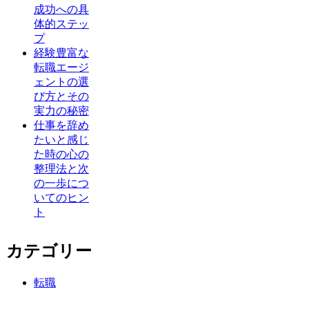
成功への具
体的ステッ
プ
経験豊富な
転職エージ
ェントの選
び方とその
実力の秘密
仕事を辞め
たいと感じ
た時の心の
整理法と次
の一歩につ
いてのヒン
ト
カテゴリー
転職