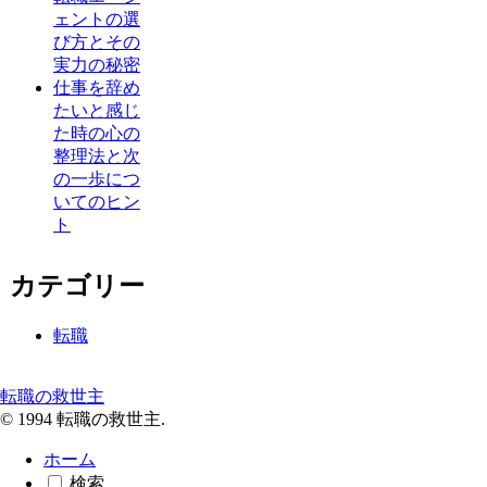
ェントの選
び方とその
実力の秘密
仕事を辞め
たいと感じ
た時の心の
整理法と次
の一歩につ
いてのヒン
ト
カテゴリー
転職
転職の救世主
© 1994 転職の救世主.
ホーム
検索