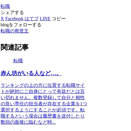
転職
シェアする
X
Facebook
はてブ
LINE
コピー
blogをフォローする
転職の救世主
関連記事
転職
赤ん坊がいる人など…。
ランキングの上の方に位置する転職サイ
トが絶対にご自身にとって有益だとは言
い切れません。複数登録して自分と相性
の良い専任の担当者が存在する企業を1つ
選択するようにすることが必須です。転
職するという場合は履歴書を送付したり
数回の面接に臨むなど時...