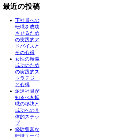
最近の投稿
正社員への
転職を成功
させるため
の実践的ア
ドバイスと
その心得
女性の転職
成功のため
の実践的ス
トラテジー
と心得
派遣社員が
知るべき転
職の秘訣と
成功への具
体的ステッ
プ
経験豊富な
転職エージ