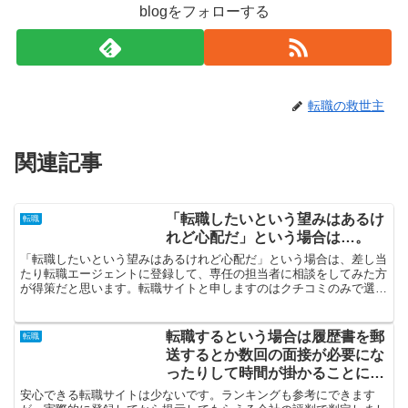
blogをフォローする
転職の救世主
関連記事
「転職したいという望みはあるけ
転職
れど心配だ」という場合は…。
「転職したいという望みはあるけれど心配だ」という場合は、差し当
たり転職エージェントに登録して、専任の担当者に相談をしてみた方
が得策だと思います。転職サイトと申しますのはクチコミのみで選定
するようなことは止めて、必ず数個に登録して比較してくだ...
転職するという場合は履歴書を郵
転職
送するとか数回の面接が必要にな
ったりして時間が掛かることにな
るため…。
安心できる転職サイトは少ないです。ランキングも参考にできます