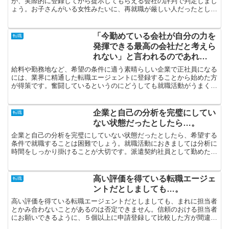
が、実際的に登録してから提示してもらえる会社の評判で判定しまし
ょう。お子さんがいる女性みたいに、再就職が厳しい人だったとして
も、女性の転職を得意とする支援サービスに任せれば、良い条...
「今勤めている会社が自分の力を
転職
発揮できる最高の会社だと考えら
れない」と言われるのであれ
ば…。
給料や勤務地など、希望の条件に適う素晴らしい企業で正社員になる
には、業界に精通した転職エージェントに登録することから始めた方
が得策です。奮闘しているというのにどうしても就職活動がうまく行
かないといった時は、転職エージェントに依頼してざっくば...
企業と自己の分析を完璧にしてい
転職
ない状態だったとしたら…。
企業と自己の分析を完璧にしていない状態だったとしたら、希望する
条件で就職することは困難でしょう。就職活動におきましては分析に
時間をしっかり掛けることが大切です。派遣契約社員として勤めたい
なら、信頼のおける派遣会社に登録しなくてはいけません。...
高い評価を得ている転職エージェ
転職
ントだとしましても…。
高い評価を得ている転職エージェントだとしましても、まれに担当者
とかみ合わないことがあるのは否定できません。信頼のおける担当者
にお願いできるように、５個以上に申請登録して比較した方が間違い
ありません。「ゆくゆく正社員という身分で勤務したい」と...