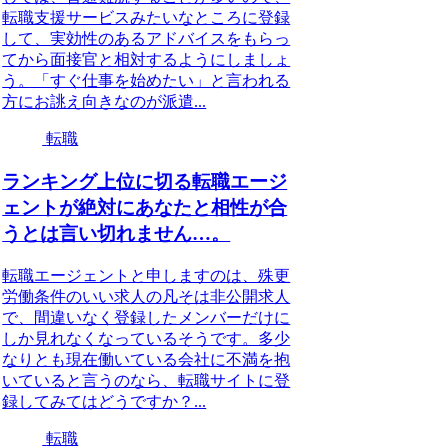
転職支援サービスみたいなところに登録
して、実効性のあるアドバイスをもらっ
てから面接官と相対するようにしましょ
う。「すぐ仕事を始めたい」と言われる
方にお誂え向きなのが派遣...
転職
ランキング上位に切る転職エージ
ェントが絶対にあなたと相性が合
うとは言い切れません…。
転職エージェントと申しますのは、殊更
労働条件のいい求人の凡そは非公開求人
で、間違いなく登録したメンバーだけに
しか見れなくなっているそうです。多少
なりとも現在働いている会社に不満を抱
いていると言うのなら、転職サイトに登
録してみてはどうですか？...
転職