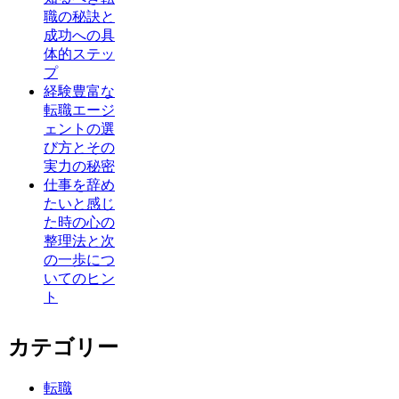
職の秘訣と
成功への具
体的ステッ
プ
経験豊富な
転職エージ
ェントの選
び方とその
実力の秘密
仕事を辞め
たいと感じ
た時の心の
整理法と次
の一歩につ
いてのヒン
ト
カテゴリー
転職