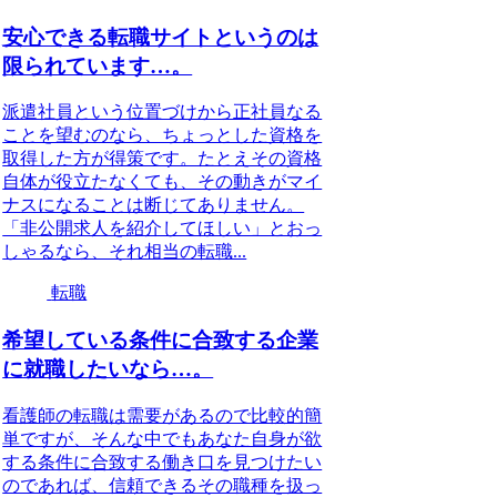
安心できる転職サイトというのは
限られています…。
派遣社員という位置づけから正社員なる
ことを望むのなら、ちょっとした資格を
取得した方が得策です。たとえその資格
自体が役立たなくても、その動きがマイ
ナスになることは断じてありません。
「非公開求人を紹介してほしい」とおっ
しゃるなら、それ相当の転職...
転職
希望している条件に合致する企業
に就職したいなら…。
看護師の転職は需要があるので比較的簡
単ですが、そんな中でもあなた自身が欲
する条件に合致する働き口を見つけたい
のであれば、信頼できるその職種を扱っ