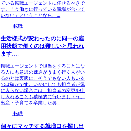
ている転職エージェントに任せるべきで
す。「今働きに行っている職場が合って
いない」ということなら、...
転職
生活様式が変わったのに同一の雇
用状態で働くのは難しいと思われ
ます…。
転職エージェントで担当をすることにな
る人にも意思の疎通がうまく行く人がい
るのとは裏腹に、そうでもない人もいる
のは確かです。いかにしても担当者が気
に入らない場合には、担当者の変更を申
し入れることも積極的に行いましょう。
出産・子育てを卒業した奥...
転職
個々にマッチする就職口を探し出