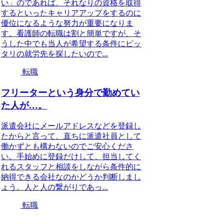
い」のであれば、それなりの資格を取得
するといったキャリアアップをするのに
優位になるような努力が重要になりま
す。看護師の転職は割と簡単ですが、そ
うした中でも当人が希望する条件にピッ
タリの就労先を探したいので...
転職
フリーターという身分で勤めてい
た人が…。
派遣会社にメールアドレスなどを登録し
たからと言って、直ちに派遣社員として
働かずとも構わないのでご安心くださ
い。手始めに登録だけして、担当してく
れるスタッフと相談をしながら条件的に
納得できる会社なのかどうか判断しまし
ょう。人と人の繋がりであっ...
転職