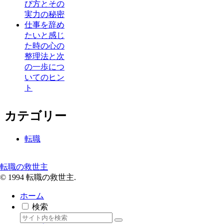
び方とその
実力の秘密
仕事を辞め
たいと感じ
た時の心の
整理法と次
の一歩につ
いてのヒン
ト
カテゴリー
転職
転職の救世主
© 1994 転職の救世主.
ホーム
検索