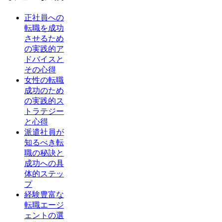
正社員への
転職を成功
させるため
の実践的ア
ドバイスと
その心得
女性の転職
成功のため
の実践的ス
トラテジー
と心得
派遣社員が
知るべき転
職の秘訣と
成功への具
体的ステッ
プ
経験豊富な
転職エージ
ェントの選