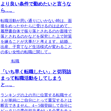
より良い条件で勤めたいと言うな
ら…。
転職活動が思い通りにいかない時は、面
接をめったやたらに受けるのは止めて、
履歴書自体で振り落とされるのか面接で
落とされるのかなどを探究した上で対策
を練ることが大事だと考えます。結婚、
出産、子育てなど生活様式が変わること
の多い女性の転職に関して...
転職
「いち早く転職したい」と切羽詰
まって転職活動をしてしまう
と…。
ランキングの上の方に位置する転職サイ
トが単純にご自分にとって重宝するとは
断言できません。4～5個登録して自分に
ピッタリの専任担当者がいる企業をチョ