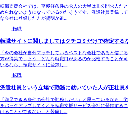
転職支援会社では、至極好条件の求人の大半は非公開求人だと
められないようになっているのだそうです。派遣社員登録して
な会社に登録した方が賢明か逡...
転職
転職サイトに関しましてはクチコミだけで確定する
「今の会社が自分マッチしているベストな会社であると信じる
方が得策でしょう。どんな就職口があるのか比較することが可
いるなら、転職サイトに登録し...
転職
派遣社員という立場で勤務に就いていた人が正社員
「満足できる条件の会社で勤務したい」と思っているなら、労
をバックアップしてくれる転職支援サービス会社に登録するこ
けることができない」と苦慮し...