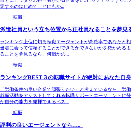
自分にピッタリの担当者がいる企業を1つピックアップするこ
定するのは止めて、とにもか...
転職
派遣社員という立ち位置から正社員なることを夢見
ランキング上位に切る転職エージェントが高確率であなたと相
当者に会って信頼することができるかできないかを確かめるよ
ることを夢見るなら、何個かの...
転職
ランキングBEST３の転職サイトが絶対にあなた自
「労働条件の良い企業で頑張りたい」と考えているなら、労働
就職活動をアシストしてくれる転職サポートエージェントに登
が自分の能力を発揮できるベス...
転職
評判の良いエージェントなら…。