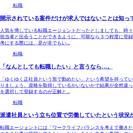
転職
開示されている案件だけが求人ではないことは知っ
人気を博している転職エージェントだったとしましても、時々
担当者と出会うことができるように、可能なら３つ程度に登録
考にする際には、是が非でもい...
転職
「なんとしても転職したい」と言うなら…。
「ゆくゆく正社員という形で勤めたい」という希望を持ってい
りましょう。資格を取得しているかいないかで結果が全然違っ
を選択して登録するのが正解と...
転職
派遣社員という立ち位置で労働していたという状況
転職エージェントには「ワークライフバランスを考えて働きた