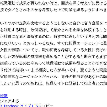
転職活動で成果が得られない時は、面接を深く考えずに受ける
接でダメとされるのかを考査した上で対策を練るようにすべき
いくつかの企業を比較するようにしないと自分に合う企業を1
を利用する時は、数個登録して紹介される企業を比較すること
正社員になると決断するのに、時すでに遅しという考え方は間
になりたい」とおっしゃるなら、すぐに転職エージェントに登
女性の転職については、職の変更を考慮している女性に喜ばれ
いした方が転職の成功率を高めることができると断言できます
頑張っているのに今もって就職活動で成果を得ることができな
り付けて納得いくまで相談した方が早いです。驚くような問題
実績豊富なエージェントだったら、専任の担当者があなたの願
したいと思うのであれば、転職サイトに登録して担当者との相
転職
シェアする
X
Facebook
はてブ
LINE
コピー