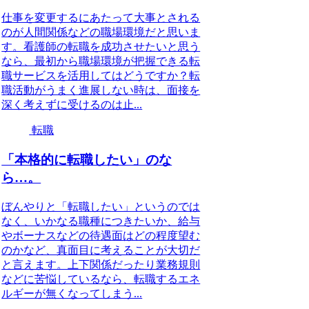
仕事を変更するにあたって大事とされる
のが人間関係などの職場環境だと思いま
す。看護師の転職を成功させたいと思う
なら、最初から職場環境が把握できる転
職サービスを活用してはどうですか？転
職活動がうまく進展しない時は、面接を
深く考えずに受けるのは止...
転職
「本格的に転職したい」のな
ら…。
ぼんやりと「転職したい」というのでは
なく、いかなる職種につきたいか、給与
やボーナスなどの待遇面はどの程度望む
のかなど、真面目に考えることが大切だ
と言えます。上下関係だったり業務規則
などに苦悩しているなら、転職するエネ
ルギーが無くなってしまう...