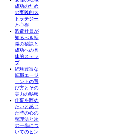
成功のため
の実践的ス
トラテジー
と心得
派遣社員が
知るべき転
職の秘訣と
成功への具
体的ステッ
プ
経験豊富な
転職エージ
ェントの選
び方とその
実力の秘密
仕事を辞め
たいと感じ
た時の心の
整理法と次
の一歩につ
いてのヒン