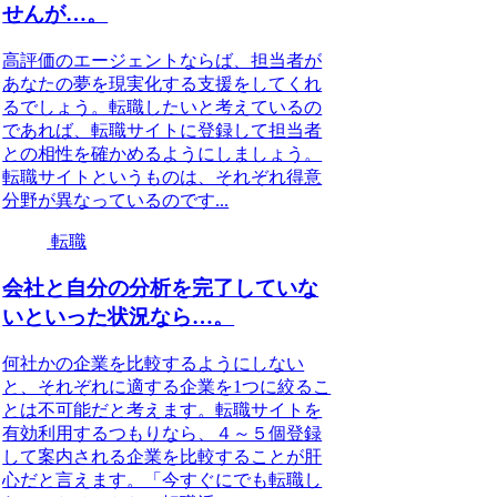
せんが…。
高評価のエージェントならば、担当者が
あなたの夢を現実化する支援をしてくれ
るでしょう。転職したいと考えているの
であれば、転職サイトに登録して担当者
との相性を確かめるようにしましょう。
転職サイトというものは、それぞれ得意
分野が異なっているのです...
転職
会社と自分の分析を完了していな
いといった状況なら…。
何社かの企業を比較するようにしない
と、それぞれに適する企業を1つに絞るこ
とは不可能だと考えます。転職サイトを
有効利用するつもりなら、４～５個登録
して案内される企業を比較することが肝
心だと言えます。「今すぐにでも転職し