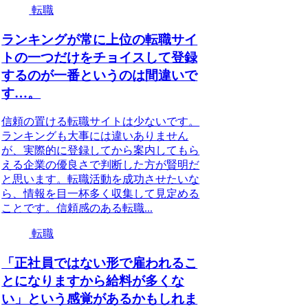
転職
ランキングが常に上位の転職サイ
トの一つだけをチョイスして登録
するのが一番というのは間違いで
す…。
信頼の置ける転職サイトは少ないです。
ランキングも大事には違いありません
が、実際的に登録してから案内してもら
える企業の優良さで判断した方が賢明だ
と思います。転職活動を成功させたいな
ら、情報を目一杯多く収集して見定める
ことです。信頼感のある転職...
転職
「正社員ではない形で雇われるこ
とになりますから給料が多くな
い」という感覚があるかもしれま