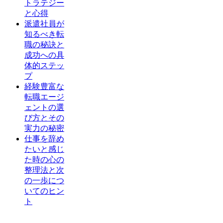
トラテジー
と心得
派遣社員が
知るべき転
職の秘訣と
成功への具
体的ステッ
プ
経験豊富な
転職エージ
ェントの選
び方とその
実力の秘密
仕事を辞め
たいと感じ
た時の心の
整理法と次
の一歩につ
いてのヒン
ト