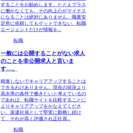
することをお勧めします。たとえプラス
に働かなくても、その向上心がマイナス
になることは絶対にありません。職業安
定所に依頼してもゲットできない、転職
エージェントだけが情報を...
転職
一般には公開することがない求人
のことを非公開求人と言いま
す…。
精進しないでキャリアアップすることは
できるわけありません。現在の状況より
高水準の条件で働きたいと考えているの
であれば、転職サイトを比較することに
よりキャリアアップをかなえてくださ
い。派遣社員として堅実に勤務し続け
て、それが高く評価され正社員...
転職