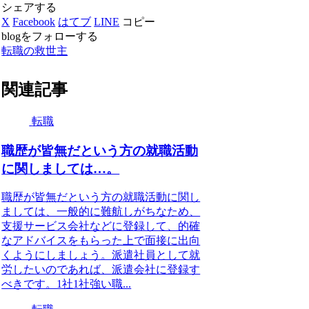
シェアする
X
Facebook
はてブ
LINE
コピー
blogをフォローする
転職の救世主
関連記事
転職
職歴が皆無だという方の就職活動
に関しましては…。
職歴が皆無だという方の就職活動に関し
ましては、一般的に難航しがちなため、
支援サービス会社などに登録して、的確
なアドバイスをもらった上で面接に出向
くようにしましょう。派遣社員として就
労したいのであれば、派遣会社に登録す
べきです。1社1社強い職...