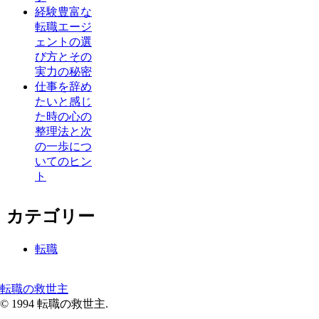
経験豊富な
転職エージ
ェントの選
び方とその
実力の秘密
仕事を辞め
たいと感じ
た時の心の
整理法と次
の一歩につ
いてのヒン
ト
カテゴリー
転職
転職の救世主
© 1994 転職の救世主.