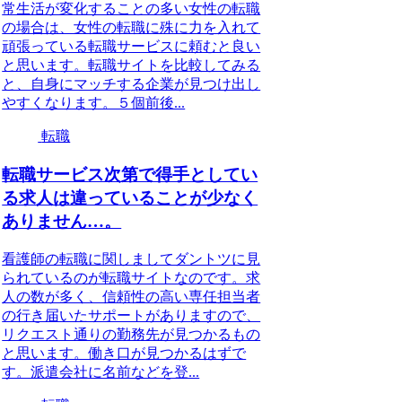
常生活が変化することの多い女性の転職
の場合は、女性の転職に殊に力を入れて
頑張っている転職サービスに頼むと良い
と思います。転職サイトを比較してみる
と、自身にマッチする企業が見つけ出し
やすくなります。５個前後...
転職
転職サービス次第で得手としてい
る求人は違っていることが少なく
ありません…。
看護師の転職に関しましてダントツに見
られているのが転職サイトなのです。求
人の数が多く、信頼性の高い専任担当者
の行き届いたサポートがありますので、
リクエスト通りの勤務先が見つかるもの
と思います。働き口が見つかるはずで
す。派遣会社に名前などを登...