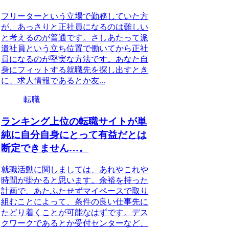
フリーターという立場で勤務していた方
が、あっさりと正社員になるのは難しい
と考えるのが普通です。さしあたって派
遣社員という立ち位置で働いてから正社
員になるのが堅実な方法です。あなた自
身にフィットする就職先を探し出すとき
に、求人情報であるとか友...
転職
ランキング上位の転職サイトが単
純に自分自身にとって有益だとは
断定できません…。
就職活動に関しましては、あれやこれや
時間が掛かると思います。余裕を持った
計画で、あたふたせずマイペースで取り
組むことによって、条件の良い仕事先に
たどり着くことが可能なはずです。デス
クワークであるとか受付センターなど、