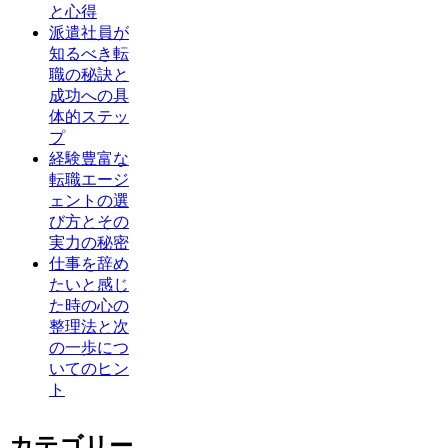
と心得
派遣社員が
知るべき転
職の秘訣と
成功への具
体的ステッ
プ
経験豊富な
転職エージ
ェントの選
び方とその
実力の秘密
仕事を辞め
たいと感じ
た時の心の
整理法と次
の一歩につ
いてのヒン
ト
カテゴリー