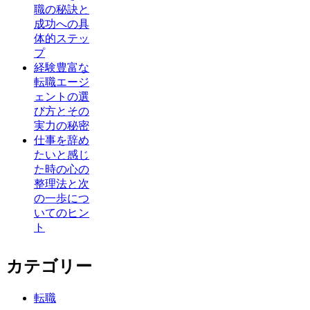
職の秘訣と
成功への具
体的ステッ
プ
経験豊富な
転職エージ
ェントの選
び方とその
実力の秘密
仕事を辞め
たいと感じ
た時の心の
整理法と次
の一歩につ
いてのヒン
ト
カテゴリー
転職