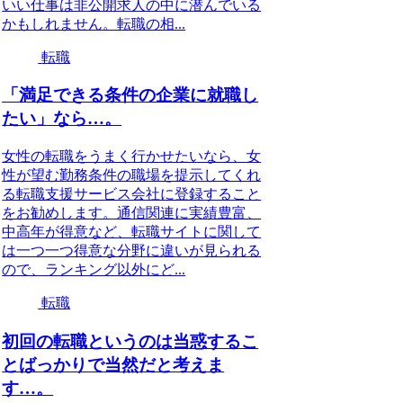
いい仕事は非公開求人の中に潜んでいる
かもしれません。転職の相...
転職
「満足できる条件の企業に就職し
たい」なら…。
女性の転職をうまく行かせたいなら、女
性が望む勤務条件の職場を提示してくれ
る転職支援サービス会社に登録すること
をお勧めします。通信関連に実績豊富、
中高年が得意など、転職サイトに関して
は一つ一つ得意な分野に違いが見られる
ので、ランキング以外にど...
転職
初回の転職というのは当惑するこ
とばっかりで当然だと考えま
す…。