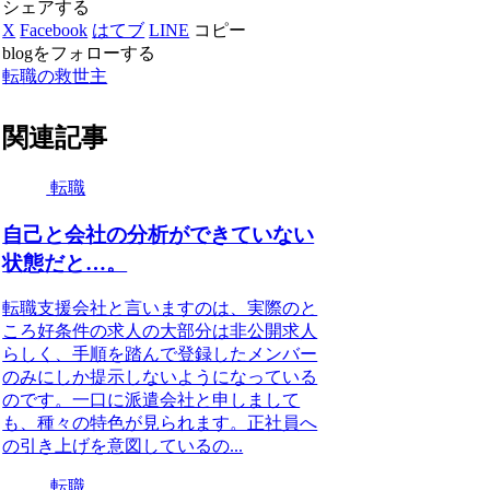
シェアする
X
Facebook
はてブ
LINE
コピー
blogをフォローする
転職の救世主
関連記事
転職
自己と会社の分析ができていない
状態だと…。
転職支援会社と言いますのは、実際のと
ころ好条件の求人の大部分は非公開求人
らしく、手順を踏んで登録したメンバー
のみにしか提示しないようになっている
のです。一口に派遣会社と申しまして
も、種々の特色が見られます。正社員へ
の引き上げを意図しているの...
転職