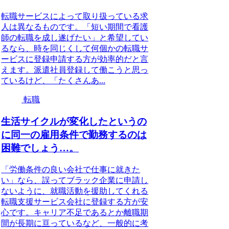
転職サービスによって取り扱っている求
人は異なるものです。「短い期間で看護
師の転職を成し遂げたい」と希望してい
るなら、時を同じくして何個かの転職サ
ービスに登録申請する方が効率的だと言
えます。派遣社員登録して働こうと思っ
ているけど、「たくさんあ...
転職
生活サイクルが変化したというの
に同一の雇用条件で勤務するのは
困難でしょう…。
「労働条件の良い会社で仕事に就きた
い」なら、誤ってブラック企業に申請し
ないように、就職活動を援助してくれる
転職支援サービス会社に登録する方が安
心です。キャリア不足であるとか離職期
間が長期に亘っているなど、一般的に考