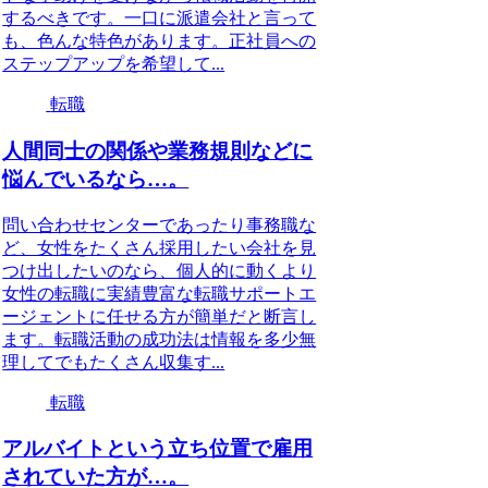
するべきです。一口に派遣会社と言って
も、色んな特色があります。正社員への
ステップアップを希望して...
転職
人間同士の関係や業務規則などに
悩んでいるなら…。
問い合わせセンターであったり事務職な
ど、女性をたくさん採用したい会社を見
つけ出したいのなら、個人的に動くより
女性の転職に実績豊富な転職サポートエ
ージェントに任せる方が簡単だと断言し
ます。転職活動の成功法は情報を多少無
理してでもたくさん収集す...
転職
アルバイトという立ち位置で雇用
されていた方が…。