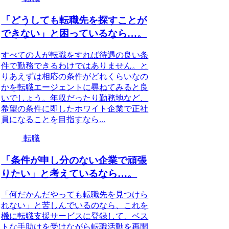
「どうしても転職先を探すことが
できない」と困っているなら…。
すべての人が転職をすれば待遇の良い条
件で勤務できるわけではありません。と
りあえずは相応の条件がどれくらいなの
かを転職エージェントに尋ねてみると良
いでしょう。年収だったり勤務地など、
希望の条件に即したホワイト企業で正社
員になることを目指すなら...
転職
「条件が申し分のない企業で頑張
りたい」と考えているなら…。
「何だかんだやっても転職先を見つけら
れない」と苦しんでいるのなら、これを
機に転職支援サービスに登録して、ベス
トな手助けを受けながら転職活動を再開