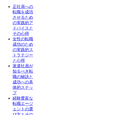
正社員への
転職を成功
させるため
の実践的ア
ドバイスと
その心得
女性の転職
成功のため
の実践的ス
トラテジー
と心得
派遣社員が
知るべき転
職の秘訣と
成功への具
体的ステッ
プ
経験豊富な
転職エージ
ェントの選
び方とその