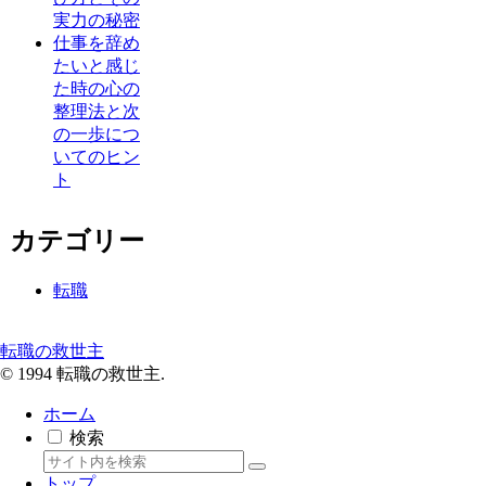
実力の秘密
仕事を辞め
たいと感じ
た時の心の
整理法と次
の一歩につ
いてのヒン
ト
カテゴリー
転職
転職の救世主
© 1994 転職の救世主.
ホーム
検索
トップ