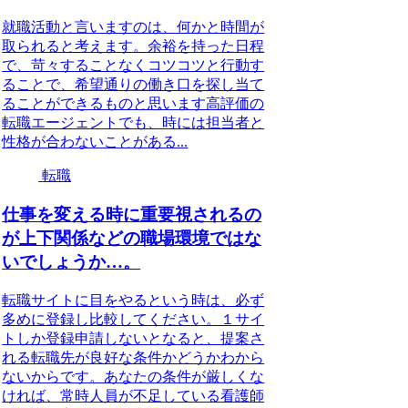
就職活動と言いますのは、何かと時間が
取られると考えます。余裕を持った日程
で、苛々することなくコツコツと行動す
ることで、希望通りの働き口を探し当て
ることができるものと思います高評価の
転職エージェントでも、時には担当者と
性格が合わないことがある...
転職
仕事を変える時に重要視されるの
が上下関係などの職場環境ではな
いでしょうか…。
転職サイトに目をやるという時は、必ず
多めに登録し比較してください。１サイ
トしか登録申請しないとなると、提案さ
れる転職先が良好な条件かどうかわから
ないからです。あなたの条件が厳しくな
ければ、常時人員が不足している看護師