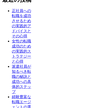
正社員への
転職を成功
させるため
の実践的ア
ドバイスと
その心得
女性の転職
成功のため
の実践的ス
トラテジー
と心得
派遣社員が
知るべき転
職の秘訣と
成功への具
体的ステッ
プ
経験豊富な
転職エージ
ェントの選