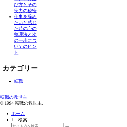
び方とその
実力の秘密
仕事を辞め
たいと感じ
た時の心の
整理法と次
の一歩につ
いてのヒン
ト
カテゴリー
転職
転職の救世主
© 1994 転職の救世主.
ホーム
検索