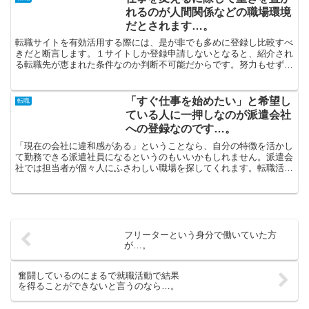
れるのが人間関係などの職場環境
だとされます…。
転職サイトを有効活用する際には、是が非でも多めに登録し比較すべ
きだと断言します。１サイトしか登録申請しないとなると、紹介され
る転職先が恵まれた条件なのか判断不可能だからです。努力もせずに
キャリアアップすることは困難だと言えます。現在以上に好...
「すぐ仕事を始めたい」と希望し
転職
ている人に一押しなのが派遣会社
への登録なのです…。
「現在の会社に違和感がある」ということなら、自分の特徴を活かし
て勤務できる派遣社員になるというのもいいかもしれません。派遣会
社では担当者が個々人にふさわしい職場を探してくれます。転職活動
をお望み通りに進展させたいのなら、易しいポイントがあり...
フリーターという身分で働いていた方
が…。
奮闘しているのにまるで就職活動で結果
を得ることができないと言うのなら…。