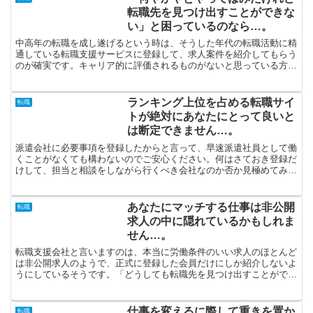
転職先を見つけ出すことができな
い」と困っているのなら…。
中高年の転職を成し遂げるという時は、そうした年代の転職活動に精
通している転職支援サービスに登録して、求人案件を紹介してもらう
のが確実です。キャリア的に評価されるものがないと思っている方が
待遇が良い企業の正社員を目指すなら、初めに派遣社員とし...
ランキング上位を占める転職サイ
転職
トが絶対にあなたにとって良いと
は断定できません…。
派遣会社に必要事項を登録したからと言って、早速派遣社員として働
くことがなくても構わないのでご安心ください。何はさておき登録だ
けして、担当と相談をしながら行くべき会社なのか否か見極めてみて
ください。退職届けを一刻も早く出したいのはわかりますが...
あなたにマッチする仕事は非公開
転職
求人の中に隠れているかもしれま
せん…。
転職支援会社と言いますのは、本当に労働条件のいい求人のほとんど
は非公開求人のようで、正式に登録した会員だけにしか紹介しないよ
うにしているそうです。「どうしても転職先を見つけ出すことができ
ない」と苦悩しているのなら、今からでも転職支援サービス...
仕事を変えるに際して重きを置か
転職