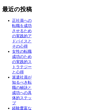
最近の投稿
正社員への
転職を成功
させるため
の実践的ア
ドバイスと
その心得
女性の転職
成功のため
の実践的ス
トラテジー
と心得
派遣社員が
知るべき転
職の秘訣と
成功への具
体的ステッ
プ
経験豊富な