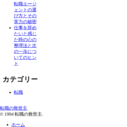
転職エージ
ェントの選
び方とその
実力の秘密
仕事を辞め
たいと感じ
た時の心の
整理法と次
の一歩につ
いてのヒン
ト
カテゴリー
転職
転職の救世主
© 1994 転職の救世主.
ホーム