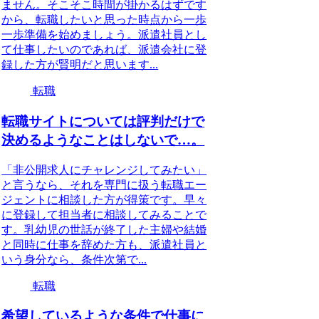
ません。そこそこ時間が掛かるはずです
から、転職したいと思った時点から一歩
一歩準備を始めましょう。派遣社員とし
て仕事したいのであれば、派遣会社に登
録した方が賢明だと思います...
転職
転職サイトについては評判だけで
決めるようなことはしないで…。
「非公開求人にチャレンジしてみたい」
と言うなら、それを専門に扱う転職エー
ジェントに相談した方が得策です。早々
に登録して担当者に相談してみることで
す。乳幼児の世話が終了した主婦や結婚
と同時に仕事を辞めた方も、派遣社員と
いう身分なら、条件次第で...
転職
希望しているような条件で仕事に