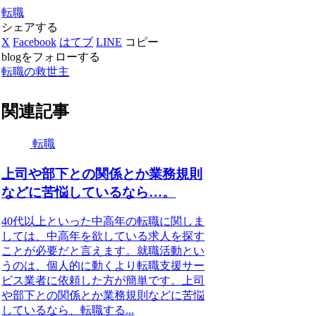
転職
シェアする
X
Facebook
はてブ
LINE
コピー
blogをフォローする
転職の救世主
関連記事
転職
上司や部下との関係とか業務規則
などに苦悩しているなら…。
40代以上といった中高年の転職に関しま
しては、中高年を欲している求人を探す
ことが必要だと言えます。就職活動とい
うのは、個人的に動くより転職支援サー
ビス業者に依頼した方が簡単です。上司
や部下との関係とか業務規則などに苦悩
しているなら、転職する...