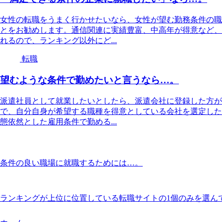
女性の転職をうまく行かせたいなら、女性が望む勤務条件の職
とをお勧めします。通信関連に実績豊富、中高年が得意など、
れるので、ランキング以外にど...
転職
望むような条件で勤めたいと言うなら…。
派遣社員として就業したいとしたら、派遣会社に登録した方が
で、自分自身が希望する職種を得意としている会社を選定した
態依然とした雇用条件で勤める...
条件の良い職場に就職するためには…。
ランキングが上位に位置している転職サイトの1個のみを選ん