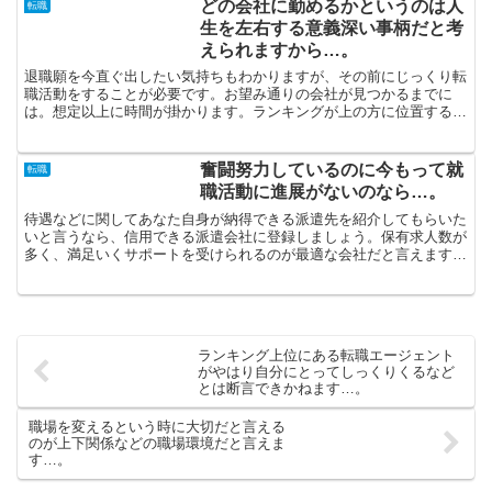
どの会社に勤めるかというのは人
転職
生を左右する意義深い事柄だと考
えられますから…。
退職願を今直ぐ出したい気持ちもわかりますが、その前にじっくり転
職活動をすることが必要です。お望み通りの会社が見つかるまでに
は。想定以上に時間が掛かります。ランキングが上の方に位置する転
職サイトの一つのみを選んで登録するのが定石というのは誤り...
奮闘努力しているのに今もって就
転職
職活動に進展がないのなら…。
待遇などに関してあなた自身が納得できる派遣先を紹介してもらいた
いと言うなら、信用できる派遣会社に登録しましょう。保有求人数が
多く、満足いくサポートを受けられるのが最適な会社だと言えます。
仕事と申しますのは、「本日転職しよう」と考えたところで...
ランキング上位にある転職エージェント
がやはり自分にとってしっくりくるなど
とは断言できかねます…。
職場を変えるという時に大切だと言える
のが上下関係などの職場環境だと言えま
す…。