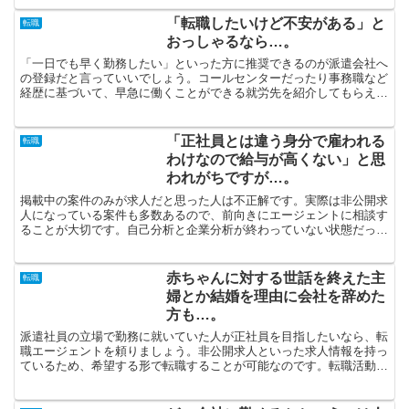
「転職したいけど不安がある」と
転職
おっしゃるなら…。
「一日でも早く勤務したい」といった方に推奨できるのが派遣会社へ
の登録だと言っていいでしょう。コールセンターだったり事務職など
経歴に基づいて、早急に働くことができる就労先を紹介してもらえま
す。公開中のもののみが求人ではないのです。本当のところ...
「正社員とは違う身分で雇われる
転職
わけなので給与が高くない」と思
われがちですが…。
掲載中の案件のみが求人だと思った人は不正解です。実際は非公開求
人になっている案件も多数あるので、前向きにエージェントに相談す
ることが大切です。自己分析と企業分析が終わっていない状態だった
としたら、ご希望に沿った条件で就労することは不可能でし...
赤ちゃんに対する世話を終えた主
転職
婦とか結婚を理由に会社を辞めた
方も…。
派遣社員の立場で勤務に就いていた人が正社員を目指したいなら、転
職エージェントを頼りましょう。非公開求人といった求人情報を持っ
ているため、希望する形で転職することが可能なのです。転職活動を
始めたとしても、即座に条件に合う求人が発見できるとは限...