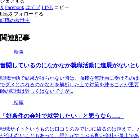
シェアする
X
Facebook
はてブ
LINE
コピー
blogをフォローする
転職の救世主
関連記事
転職
奮闘しているのになかなか就職活動に進展がないと
転職活動で結果が得られない時は、面接を無計画に受けるのは
でダメとされるのかなどを解析した上で対策を練ることが重要
師の転職は難しくはないですが...
転職
「好条件の会社で就労したい」と思うなら…。
転職サイトというものは口コミのみで1つに絞るのは控えて、
が合わないこともあって、評判がすこぶる良い会社が最上であ