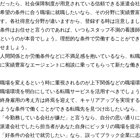
だったら、社会保障制度が用意されている信頼できる派遣会社
希望の条件に合う職場に就職したいなら、その分野に実績豊富
す。各社得意な分野が違いますから、登録する時は注意しまし
条件はお任せと言うのであれば、いつもスタッフ不測の看護師
というのが本音でしょう。理想的な条件で労働することができ
せましょう。
人間関係とか労働条件などに不満足感を抱いているなら、転職
に実績豊富なエージェントに相談に乗ってもらって新たな働き
職場を変えるという時に重視されるのが上下関係などの職場環
職場環境を明白にしている転職サービスを活用すべきでしょう
終身雇用の考え方は終焉を迎えて、キャリアアップを実現する
ような条件で働くことができる転職先を見つけ出したいなら、
「今勤務している会社が嫌だ」と言うなら、自分の思い通りに
派遣会社でしたら担当者があなた自身にピッタリの職場を提示
「好条件の会社で就労したい」なら、誤ってブラック企業に志