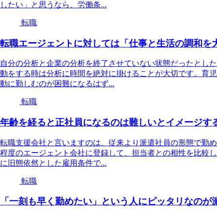
したい」と思うなら、労働条...
転職
転職エージェントに対しては「仕事と生活の調和を
自分の分析と企業の分析を終了させていない状態だったとした
動をする時は分析に時間を絶対に掛けることが大切です。育児
動に勤しむのが困難になるはず...
転職
年齢を経ると正社員になるのは難しいとイメージす
転職支援会社と言いますのは、従来より派遣社員の形態で勤め
程度のエージェント会社に登録して、担当者との相性を比較し
に旧態依然とした雇用条件で...
転職
「一刻も早く勤めたい」という人にピッタリなのが